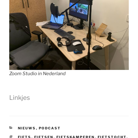
Zoom Studio in Nederland
Linkjes
CATEGORIEËN
NIEUWS
,
PODCAST
TAGS
FIETS
,
FIETSEN
,
FIETSKAMPEREN
,
FIETSTOCHT
,