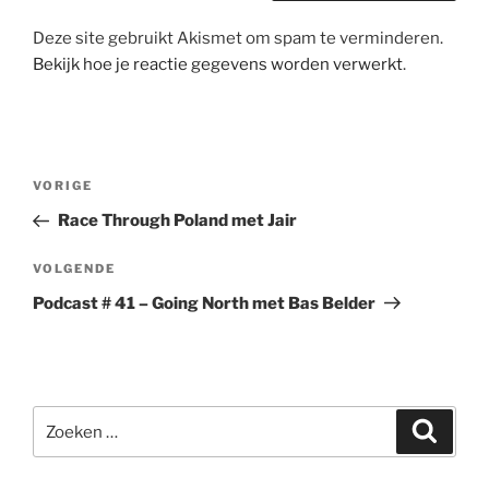
Deze site gebruikt Akismet om spam te verminderen.
Bekijk hoe je reactie gegevens worden verwerkt
.
Bericht
Vorig
VORIGE
navigatie
bericht
Race Through Poland met Jair
Volgend
VOLGENDE
bericht
Podcast # 41 – Going North met Bas Belder
Zoeken
Zoeke
naar: