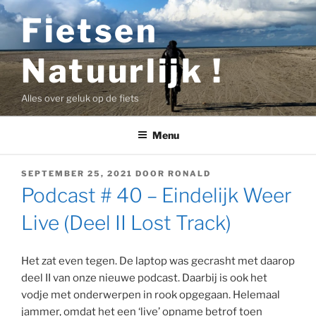
Ga
Fietsen
naar
de
Natuurlijk !
inhoud
Alles over geluk op de fiets
Menu
GEPLAATST
SEPTEMBER 25, 2021
DOOR
RONALD
OP
Podcast # 40 – Eindelijk Weer
Live (Deel II Lost Track)
Het zat even tegen. De laptop was gecrasht met daarop
deel II van onze nieuwe podcast. Daarbij is ook het
vodje met onderwerpen in rook opgegaan. Helemaal
jammer, omdat het een ‘live’ opname betrof toen