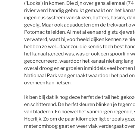
(‘Locks’) in komen. Die zijn overigens allemaal (
rivier werd handig gebruikt gemaakt om het kanaa
ingenieus systeem van sluizen, buffers, basins, d
gevolg. Maar ook aquaducten om de trekvaart ove
Potomac te leiden. Al met al een aardig stukje wa
verwaterd, want bijvoorbeeld dijken kennen ze hie
hebben ze wel…daar zou die kennis toch best hand
het kanaal gereed was, was er ook een spoorlijn w
geconcurreerd, waardoor het kanaal niet erg lang i
overal droog en er groeien inmiddels veel bomen 
Nationaal Park van gemaakt waardoor het pad ond
overheen kan fietsen.
Ik ben blij dat ik nog deze herfst de trail heb gekoze
en schitterend. De herfstkleuren blinken je tegemoet
van bladeren. En hoewel het vanmorgen regende, sc
Heerlijk. Zo om de paar kilometer ligt er zoals ge
meter omhoog gaat en weer vlak verdergaat over 