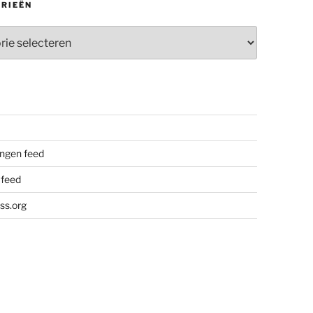
RIEËN
ieën
ngen feed
 feed
ss.org