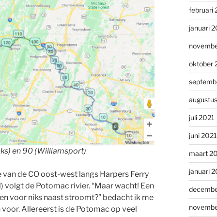
februari
januari 
novembe
oktober 
septemb
augustu
juli 2021
juni 2021
ks) en 90 (Williamsport)
maart 2
januari 
e van de CO oost-west langs Harpers Ferry
l) volgt de Potomac rivier. “Maar wacht! Een
decembe
s en voor niks naast stroomt?” bedacht ik me
novembe
 voor. Allereerst is de Potomac op veel