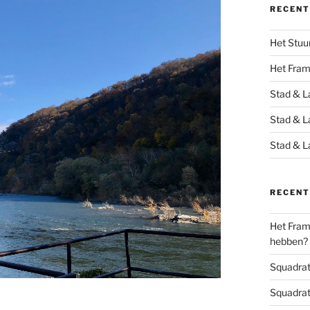
RECENT
Het Stuu
Het Fra
Stad & L
Stad & L
Stad & L
RECENT
Het Frame
hebben?
Squadrats
Squadrats