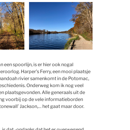
een spoorlijn, is er hier ook nogal
roorlog. Harper’s Ferry, een mooi plaatsje
henandoah rivier samenkomt in de Potomac,
 geschiedenis. Onderweg kom ik nog veel
en plaatsgevonden. Alle generaals uit de
g voorbij op de vele informatieborden
’Stonewall’ Jackson,… het gaat maar door.
s, is dat -ondanks dat het er overwegend