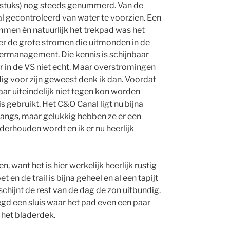
74 stuks) nog steeds genummerd. Van de
l gecontroleerd van water te voorzien. Een
ammen én natuurlijk het trekpad was het
r de grote stromen die uitmonden in de
termanagement. Die kennis is schijnbaar
r in de VS niet echt. Maar overstromingen
ig voor zijn geweest denk ik dan. Voordat
aar uiteindelijk niet tegen kon worden
s gebruikt. Het C&O Canal ligt nu bijna
langs, maar gelukkig hebben ze er een
erhouden wordt en ik er nu heerlijk
n, want het is hier werkelijk heerlijk rustig
 en de trail is bijna geheel en al een tapijt
hijnt de rest van de dag de zon uitbundig.
zegd een sluis waar het pad even een paar
het bladerdek.