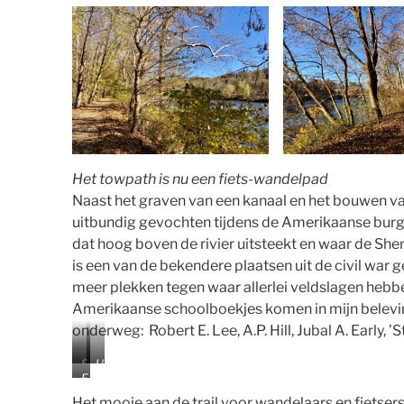
Het towpath is nu een fiets-wandelpad
Naast het graven van een kanaal en het bouwen van 
uitbundig gevochten tijdens de Amerikaanse burge
dat hoog boven de rivier uitsteekt en waar de S
is een van de bekendere plaatsen uit de civil war
meer plekken tegen waar allerlei veldslagen hebb
Amerikaanse schoolboekjes komen in mijn belevin
onderweg: Robert E. Lee, A.P. Hill, Jubal A. Early, 
S
U
E
p
i
e
o
t
Het mooie aan de trail voor wandelaars en fietser