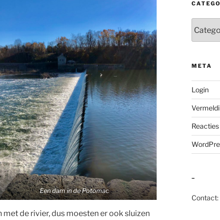
CATEGO
Categor
META
Login
Vermeldi
Reacties
WordPre
–
Een dam in de Potomac
Contact:
 met de rivier, dus moesten er ook sluizen