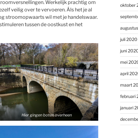
troomversnellingen. Werkelijk prachtig om
oktober
ezelf veilig over te vervoeren. Áls het je al
septemb
k nog stroomopwaarts wil met je handelswaar.
stimuleren tussen de oostkust en het
augustu
juli 2020
juni 202
mei 202
april 20
maart 2
februari
januari 
Hier gingen boten overheen
decembe