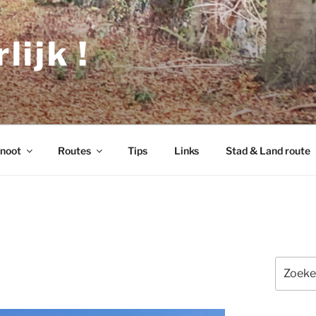
lijk !
noot
Routes
Tips
Links
Stad & Land route
Zoeken
naar: