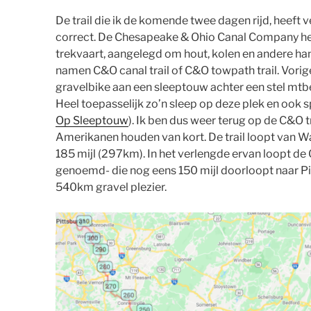
De trail die ik de komende twee dagen rijd, heeft v
correct. De Chesapeake & Ohio Canal Company heeft
trekvaart, aangelegd om hout, kolen en andere ha
namen C&O canal trail of C&O towpath trail. Vorige
gravelbike aan een sleeptouw achter een stel mtb
Heel toepasselijk zo’n sleep op deze plek en ook s
Op Sleeptouw
). Ik ben dus weer terug op de C&O 
Amerikanen houden van kort. De trail loopt van W
185 mijl (297km). In het verlengde ervan loopt d
genoemd- die nog eens 150 mijl doorloopt naar P
540km gravel plezier.