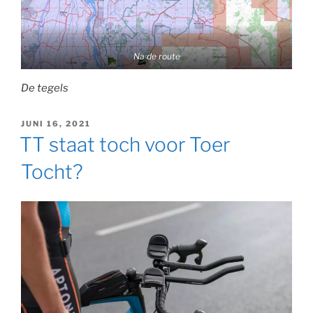
Na de route
De tegels
GEPLAATST
JUNI 16, 2021
OP
TT staat toch voor Toer
Tocht?