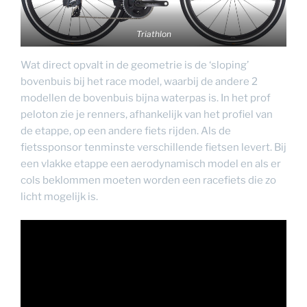
Triathlon
Wat direct opvalt in de geometrie is de ‘sloping’
bovenbuis bij het race model, waarbij de andere 2
modellen de bovenbuis bijna waterpas is. In het prof
peloton zie je renners, afhankelijk van het profiel van
de etappe, op een andere fiets rijden. Als de
fietssponsor tenminste verschillende fietsen levert. Bij
een vlakke etappe een aerodynamisch model en als er
cols beklommen moeten worden een racefiets die zo
licht mogelijk is.