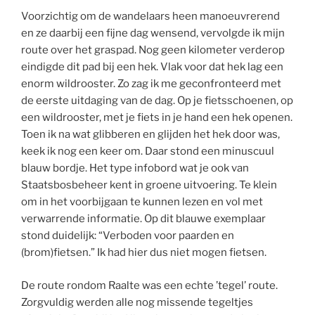
Voorzichtig om de wandelaars heen manoeuvrerend
en ze daarbij een fijne dag wensend, vervolgde ik mijn
route over het graspad. Nog geen kilometer verderop
eindigde dit pad bij een hek. Vlak voor dat hek lag een
enorm wildrooster. Zo zag ik me geconfronteerd met
de eerste uitdaging van de dag. Op je fietsschoenen, op
een wildrooster, met je fiets in je hand een hek openen.
Toen ik na wat glibberen en glijden het hek door was,
keek ik nog een keer om. Daar stond een minuscuul
blauw bordje. Het type infobord wat je ook van
Staatsbosbeheer kent in groene uitvoering. Te klein
om in het voorbijgaan te kunnen lezen en vol met
verwarrende informatie. Op dit blauwe exemplaar
stond duidelijk: “Verboden voor paarden en
(brom)fietsen.” Ik had hier dus niet mogen fietsen.
De route rondom Raalte was een echte ’tegel’ route.
Zorgvuldig werden alle nog missende tegeltjes