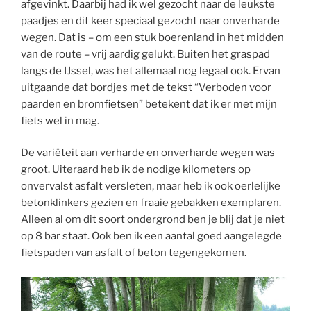
afgevinkt. Daarbij had ik wel gezocht naar de leukste
paadjes en dit keer speciaal gezocht naar onverharde
wegen. Dat is – om een stuk boerenland in het midden
van de route – vrij aardig gelukt. Buiten het graspad
langs de IJssel, was het allemaal nog legaal ook. Ervan
uitgaande dat bordjes met de tekst “Verboden voor
paarden en bromfietsen” betekent dat ik er met mijn
fiets wel in mag.
De variëteit aan verharde en onverharde wegen was
groot. Uiteraard heb ik de nodige kilometers op
onvervalst asfalt versleten, maar heb ik ook oerlelijke
betonklinkers gezien en fraaie gebakken exemplaren.
Alleen al om dit soort ondergrond ben je blij dat je niet
op 8 bar staat. Ook ben ik een aantal goed aangelegde
fietspaden van asfalt of beton tegengekomen.