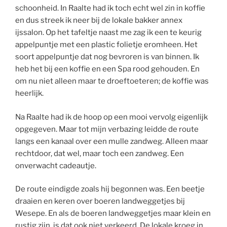
schoonheid. In Raalte had ik toch echt wel zin in koffie
en dus streek ik neer bij de lokale bakker annex
ijssalon. Op het tafeltje naast me zag ik een te keurig
appelpuntje met een plastic folietje eromheen. Het
soort appelpuntje dat nog bevroren is van binnen. Ik
heb het bij een koffie en een Spa rood gehouden. En
om nu niet alleen maar te droeftoeteren; de koffie was
heerlijk.
Na Raalte had ik de hoop op een mooi vervolg eigenlijk
opgegeven. Maar tot mijn verbazing leidde de route
langs een kanaal over een mulle zandweg. Alleen maar
rechtdoor, dat wel, maar toch een zandweg. Een
onverwacht cadeautje.
De route eindigde zoals hij begonnen was. Een beetje
draaien en keren over boeren landweggetjes bij
Wesepe. En als de boeren landweggetjes maar klein en
rustig zijn, is dat ook niet verkeerd. De lokale kroeg in