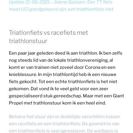
Update 21-06-2021 – Sanne Goosen : Een TT fiets
moet UCI goedgekeurd zijn, een triathlonfiets niet.
Triatlonfiets vs racefiets met
triathlonstuur
Een paar jaar geleden deed ik aan triathlon. Ik ben zelfs
nog steeds lid van de lokale triathlonvereniging, al
komt er van trainen niet zoveel door Corona en een
knieblessure. In mijn triathlontijd heb ik een nieuwe
fiets gekocht. Tot een echte triathlonfiets is het niet
gekomen. Dat vond ik te veel geld voor een zeer
gespecialiseerd stuk gereedschap. Maar met een Giant
Propel met trathlonstuur kom ik een heel eind.
Behalve het stuur zijn er duidelijke verschillen tussen
een racefiets en een triathlonfiets. De geometrie van
een triathlonfiets is veel agressiever. De wielbasis is