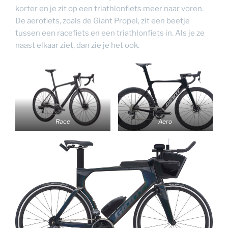
korter en je zit op een triathlonfiets meer naar voren.
De aerofiets, zoals de Giant Propel, zit een beetje
tussen een racefiets en een triathlonfiets in. Als je ze
naast elkaar ziet, dan zie je het ook.
Race
Aero