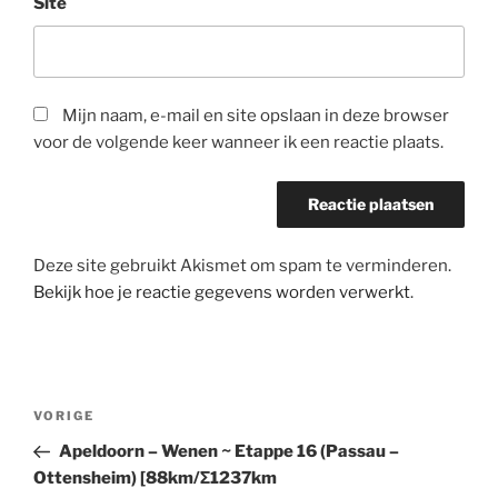
Site
Mijn naam, e-mail en site opslaan in deze browser
voor de volgende keer wanneer ik een reactie plaats.
Deze site gebruikt Akismet om spam te verminderen.
Bekijk hoe je reactie gegevens worden verwerkt
.
Bericht
Vorig
VORIGE
navigatie
bericht
Apeldoorn – Wenen ~ Etappe 16 (Passau –
Ottensheim) [88km/Σ1237km