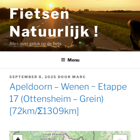
Ga
Fietsen
naar
de
Natuurlijk !
inhoud
Alles over geluk op de fiets
Menu
GEPLAATST
SEPTEMBER 8, 2025
DOOR
MARC
OP
Apeldoorn – Wenen ~ Etappe
17 (Ottensheim – Grein)
[72km/Σ1309km]
+