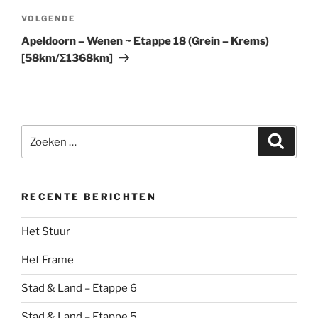
Volgend
VOLGENDE
bericht
Apeldoorn – Wenen ~ Etappe 18 (Grein – Krems)
[58km/Σ1368km]
Zoeken
Zoeke
naar:
RECENTE BERICHTEN
Het Stuur
Het Frame
Stad & Land – Etappe 6
Stad & Land – Etappe 5