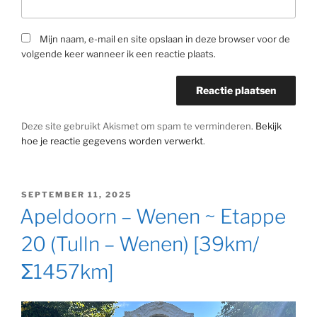
Mijn naam, e-mail en site opslaan in deze browser voor de
volgende keer wanneer ik een reactie plaats.
Deze site gebruikt Akismet om spam te verminderen.
Bekijk
hoe je reactie gegevens worden verwerkt
.
GEPLAATST
SEPTEMBER 11, 2025
OP
Apeldoorn – Wenen ~ Etappe
20 (Tulln – Wenen) [39km/
Σ1457km]