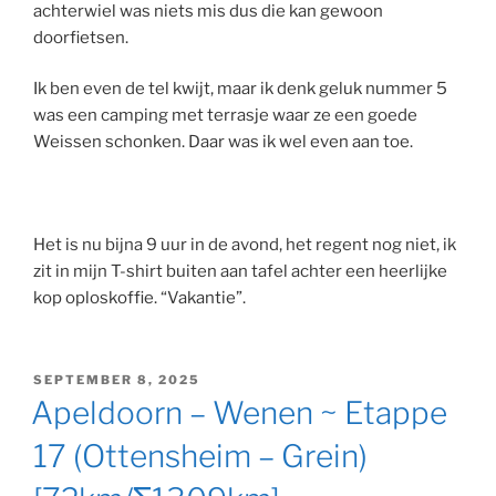
achterwiel was niets mis dus die kan gewoon
doorfietsen.
Ik ben even de tel kwijt, maar ik denk geluk nummer 5
was een camping met terrasje waar ze een goede
Weissen schonken. Daar was ik wel even aan toe.
Het is nu bijna 9 uur in de avond, het regent nog niet, ik
zit in mijn T-shirt buiten aan tafel achter een heerlijke
kop oploskoffie. “Vakantie”.
GEPLAATST
SEPTEMBER 8, 2025
OP
Apeldoorn – Wenen ~ Etappe
17 (Ottensheim – Grein)