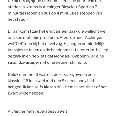
De dichts bijzijnde fietsenmaker in de buurt van het
station in Krems is
Aichinger Bicycle + Sport
op 7
minuutjes lopen en dus op 4 minuutjes steppen van
het station.
Bij aankomst zag het eruit als een zaak die wellicht wel
iets kon met mijn probleem. Al zei de heer Aichinger
wel ‘Oei’ toen hij het euvel zag. Hij begon onmiddellijk
kransjes te tellen en de bandenmaat te noteren. Hij liep
de zaak in en riep iets dat klonk als “Gabben wier oine
saxundzwanziger mit oine neuner shimono.”
Geluk nummer 3 was dat deze zaak gewoon een
klassiek 26 inch wiel met een 9 speed body had
hangen. Ik kon zelfs kiezen of ik hem in het zilver of het
zwart wilde hebben.
Aichinger fiets reparaties Krems