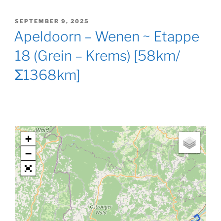
GEPLAATST
SEPTEMBER 9, 2025
OP
Apeldoorn – Wenen ~ Etappe
18 (Grein – Krems) [58km/
Σ1368km]
+
−