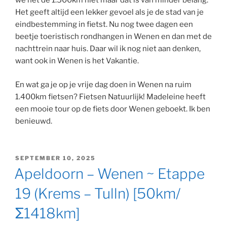
we net de 1.500km niet maar dat is van minder belang.
Het geeft altijd een lekker gevoel als je de stad van je
eindbestemming in fietst. Nu nog twee dagen een
beetje toeristisch rondhangen in Wenen en dan met de
nachttrein naar huis. Daar wil ik nog niet aan denken,
want ook in Wenen is het Vakantie.
En wat ga je op je vrije dag doen in Wenen na ruim
1.400km fietsen? Fietsen Natuurlijk! Madeleine heeft
een mooie tour op de fiets door Wenen geboekt. Ik ben
benieuwd.
GEPLAATST
SEPTEMBER 10, 2025
OP
Apeldoorn – Wenen ~ Etappe
19 (Krems – Tulln) [50km/
Σ1418km]