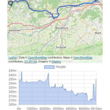
Leaflet
| Data ©
OpenStreetMap
contributors, Maps ©
OpenStreetMap
contributors,
CC-BY-SA
, Imagery ©
Mapbox