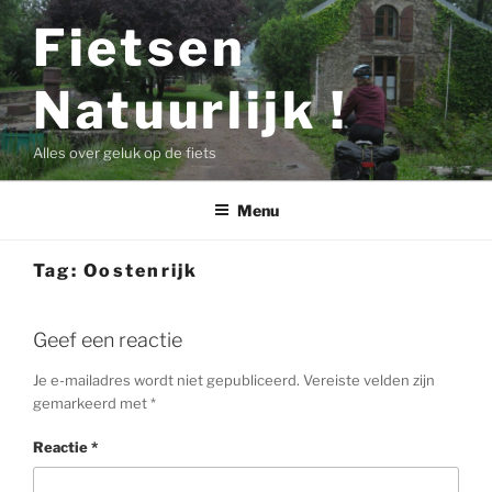
Ga
Fietsen
naar
de
Natuurlijk !
inhoud
Alles over geluk op de fiets
Menu
Tag:
Oostenrijk
Geef een reactie
Je e-mailadres wordt niet gepubliceerd.
Vereiste velden zijn
gemarkeerd met
*
Reactie
*