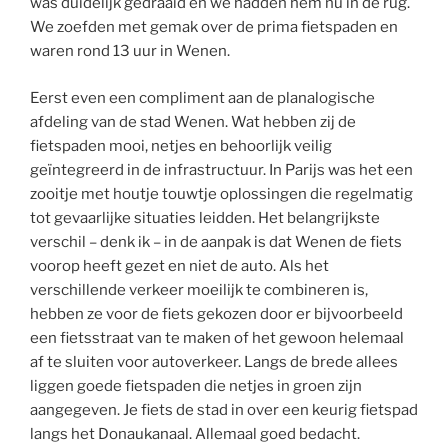
was duidelijk gedraaid en we hadden hem nu in de rug.
We zoefden met gemak over de prima fietspaden en
waren rond 13 uur in Wenen.
Eerst even een compliment aan de planalogische
afdeling van de stad Wenen. Wat hebben zij de
fietspaden mooi, netjes en behoorlijk veilig
geïntegreerd in de infrastructuur. In Parijs was het een
zooitje met houtje touwtje oplossingen die regelmatig
tot gevaarlijke situaties leidden. Het belangrijkste
verschil – denk ik – in de aanpak is dat Wenen de fiets
voorop heeft gezet en niet de auto. Als het
verschillende verkeer moeilijk te combineren is,
hebben ze voor de fiets gekozen door er bijvoorbeeld
een fietsstraat van te maken of het gewoon helemaal
af te sluiten voor autoverkeer. Langs de brede allees
liggen goede fietspaden die netjes in groen zijn
aangegeven. Je fiets de stad in over een keurig fietspad
langs het Donaukanaal. Allemaal goed bedacht.