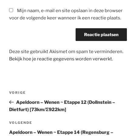
Mijn naam, e-mail en site opslaan in deze browser
voor de volgende keer wanneer ik een reactie plaats.
Deze site gebruikt Akismet om spam te verminderen.
Bekijk hoe je reactie gegevens worden verwerkt
.
Bericht
Vorig
VORIGE
navigatie
bericht
Apeldoorn – Wenen ~ Etappe 12 (Dollnstein –
Dietfurt) [73km/Σ922km]
Volgend
VOLGENDE
bericht
Apeldoorn – Wenen ~ Etappe 14 (Regensburg –