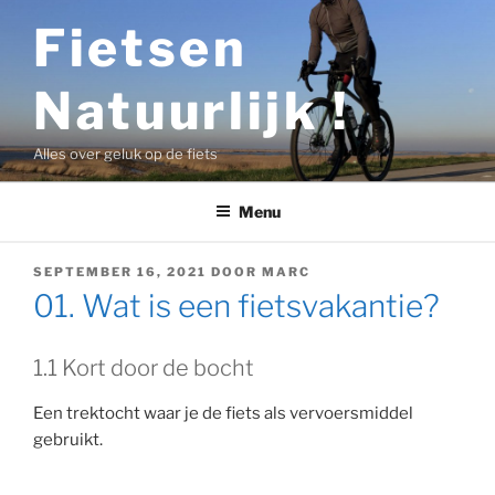
Ga
Fietsen
naar
de
Natuurlijk !
inhoud
Alles over geluk op de fiets
Menu
GEPLAATST
SEPTEMBER 16, 2021
DOOR
MARC
OP
01. Wat is een fietsvakantie?
1.1 Kort door de bocht
Een trektocht waar je de fiets als vervoersmiddel
gebruikt.