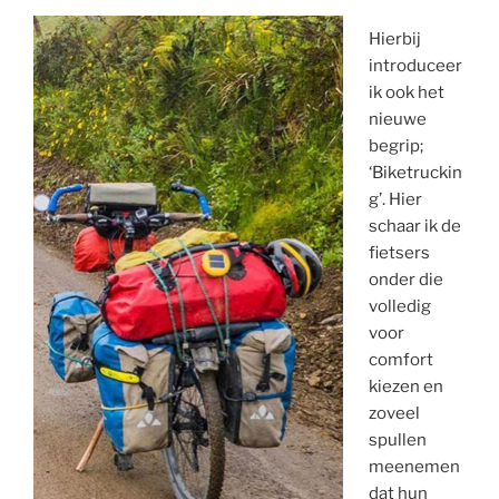
Hierbij
introduceer
ik ook het
nieuwe
begrip;
‘Biketruckin
g’. Hier
schaar ik de
fietsers
onder die
volledig
voor
comfort
kiezen en
zoveel
spullen
meenemen
dat hun