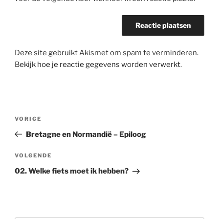
Deze site gebruikt Akismet om spam te verminderen.
Bekijk hoe je reactie gegevens worden verwerkt
.
Bericht
Vorig
VORIGE
navigatie
bericht
Bretagne en Normandië – Epiloog
Volgend
VOLGENDE
bericht
02. Welke fiets moet ik hebben?