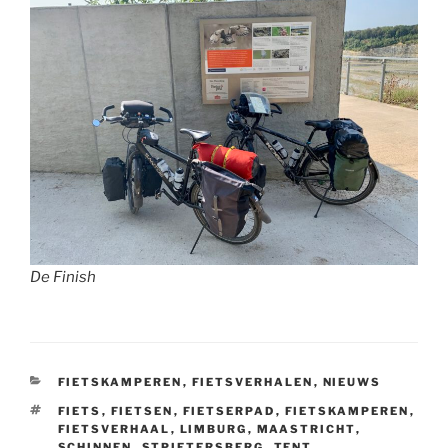
De Finish
CATEGORIEËN
FIETSKAMPEREN
,
FIETSVERHALEN
,
NIEUWS
TAGS
FIETS
,
FIETSEN
,
FIETSERPAD
,
FIETSKAMPEREN
,
FIETSVERHAAL
,
LIMBURG
,
MAASTRICHT
,
SCHINNEN
,
STPIETERSBERG
,
TENT