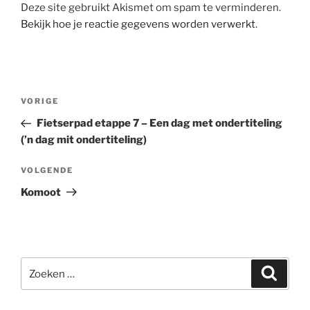
Deze site gebruikt Akismet om spam te verminderen.
Bekijk hoe je reactie gegevens worden verwerkt
.
Bericht
Vorig
VORIGE
navigatie
bericht
Fietserpad etappe 7 – Een dag met ondertiteling
(’n dag mit ondertiteling)
Volgend
VOLGENDE
bericht
Komoot
Zoeken
Zoeke
naar: