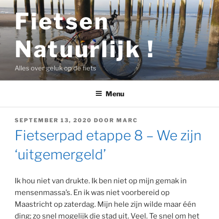
Ga
Fietsen
naar
de
Natuurlijk !
inhoud
Alles over geluk op de fiets
Menu
GEPLAATST
SEPTEMBER 13, 2020
DOOR
MARC
OP
Fietserpad etappe 8 – We zijn
‘uitgemergeld’
Ik hou niet van drukte. Ik ben niet op mijn gemak in
mensenmassa’s. En ik was niet voorbereid op
Maastricht op zaterdag. Mijn hele zijn wilde maar één
ding; zo snel mogelijk die stad uit. Veel. Te snel om het