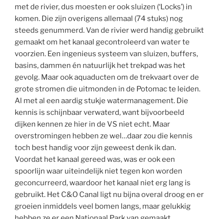
met de rivier, dus moesten er ook sluizen (‘Locks’) in
komen. Die zijn overigens allemaal (74 stuks) nog
steeds genummerd. Van de rivier werd handig gebruikt
gemaakt om het kanaal gecontroleerd van water te
voorzien. Een ingenieus systeem van sluizen, buffers,
basins, dammen én natuurlijk het trekpad was het
gevolg. Maar ook aquaducten om de trekvaart over de
grote stromen die uitmonden in de Potomac te leiden.
Al met al een aardig stukje watermanagement. Die
kennis is schijnbaar verwaterd, want bijvoorbeeld
dijken kennen ze hier in de VS niet echt. Maar
overstromingen hebben ze wel…daar zou die kennis
toch best handig voor zijn geweest denk ik dan.
Voordat het kanaal gereed was, was er ook een
spoorlijn waar uiteindelijk niet tegen kon worden
geconcurreerd, waardoor het kanaal niet erg lang is
gebruikt. Het C&O Canal ligt nu bijna overal droog en er
groeien inmiddels veel bomen langs, maar gelukkig
hebben ze er een Nationaal Park van gemaakt