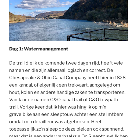
Dag 1: Watermanagement
De trail die ik de komende twee dagen rijd, heeft vele
namen en die zijn allemaal logisch en correct. De
Chesapeake & Ohio Canal Company heeft hier in 1828
een kanaal, of eigenlijk een trekvaart, aangelegd om
hout, kolen en andere handige zaken te transporteren.
Vandaar de namen C&O canal trail of C&O towpath
trail. Vorige keer dat ik hier was hing ik op m’n
gravelbike aan een sleeptouw achter een stel mtbers
omdat m’n derailleur was afgebroken. Heel
toepasselijk zo’n sleep op deze plek en ook spannend,
maar dat is een ander verhaal (zie
Op Sleeptouw
). Ik ben