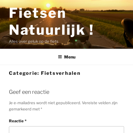
Ga
Fietsen
naar
de
Natuurlijk !
inhoud
Alles over geluk op de fiets
Menu
Categorie:
Fietsverhalen
Geef een reactie
Je e-mailadres wordt niet gepubliceerd.
Vereiste velden zijn
gemarkeerd met
*
Reactie
*