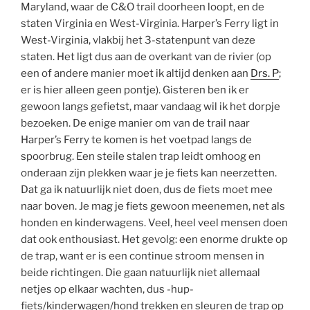
Maryland, waar de C&O trail doorheen loopt, en de
staten Virginia en West-Virginia. Harper’s Ferry ligt in
West-Virginia, vlakbij het 3-statenpunt van deze
staten. Het ligt dus aan de overkant van de rivier (op
een of andere manier moet ik altijd denken aan
Drs. P
;
er is hier alleen geen pontje). Gisteren ben ik er
gewoon langs gefietst, maar vandaag wil ik het dorpje
bezoeken. De enige manier om van de trail naar
Harper’s Ferry te komen is het voetpad langs de
spoorbrug. Een steile stalen trap leidt omhoog en
onderaan zijn plekken waar je je fiets kan neerzetten.
Dat ga ik natuurlijk niet doen, dus de fiets moet mee
naar boven. Je mag je fiets gewoon meenemen, net als
honden en kinderwagens. Veel, heel veel mensen doen
dat ook enthousiast. Het gevolg: een enorme drukte op
de trap, want er is een continue stroom mensen in
beide richtingen. Die gaan natuurlijk niet allemaal
netjes op elkaar wachten, dus -hup-
fiets/kinderwagen/hond trekken en sleuren de trap op