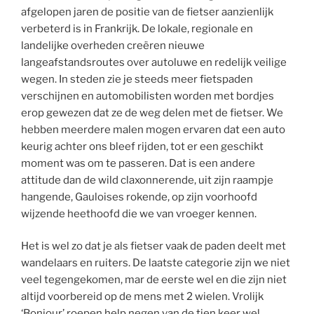
afgelopen jaren de positie van de fietser aanzienlijk
verbeterd is in Frankrijk. De lokale, regionale en
landelijke overheden creëren nieuwe
langeafstandsroutes over autoluwe en redelijk veilige
wegen. In steden zie je steeds meer fietspaden
verschijnen en automobilisten worden met bordjes
erop gewezen dat ze de weg delen met de fietser. We
hebben meerdere malen mogen ervaren dat een auto
keurig achter ons bleef rijden, tot er een geschikt
moment was om te passeren. Dat is een andere
attitude dan de wild claxonnerende, uit zijn raampje
hangende, Gauloises rokende, op zijn voorhoofd
wijzende heethoofd die we van vroeger kennen.
Het is wel zo dat je als fietser vaak de paden deelt met
wandelaars en ruiters. De laatste categorie zijn we niet
veel tegengekomen, mar de eerste wel en die zijn niet
altijd voorbereid op de mens met 2 wielen. Vrolijk
‘Bonjour’ roepen help negen van de tien keer wel.