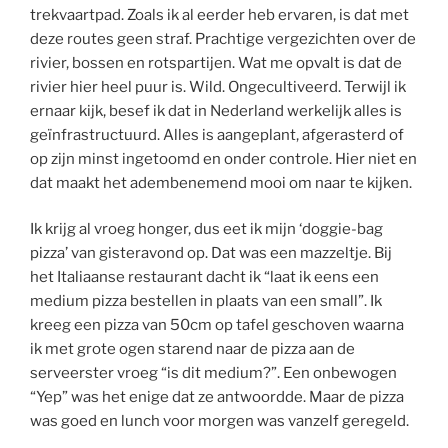
trekvaartpad. Zoals ik al eerder heb ervaren, is dat met
deze routes geen straf. Prachtige vergezichten over de
rivier, bossen en rotspartijen. Wat me opvalt is dat de
rivier hier heel puur is. Wild. Ongecultiveerd. Terwijl ik
ernaar kijk, besef ik dat in Nederland werkelijk alles is
geïnfrastructuurd. Alles is aangeplant, afgerasterd of
op zijn minst ingetoomd en onder controle. Hier niet en
dat maakt het adembenemend mooi om naar te kijken.
Ik krijg al vroeg honger, dus eet ik mijn ‘doggie-bag
pizza’ van gisteravond op. Dat was een mazzeltje. Bij
het Italiaanse restaurant dacht ik “laat ik eens een
medium pizza bestellen in plaats van een small”. Ik
kreeg een pizza van 50cm op tafel geschoven waarna
ik met grote ogen starend naar de pizza aan de
serveerster vroeg “is dit medium?”. Een onbewogen
“Yep” was het enige dat ze antwoordde. Maar de pizza
was goed en lunch voor morgen was vanzelf geregeld.