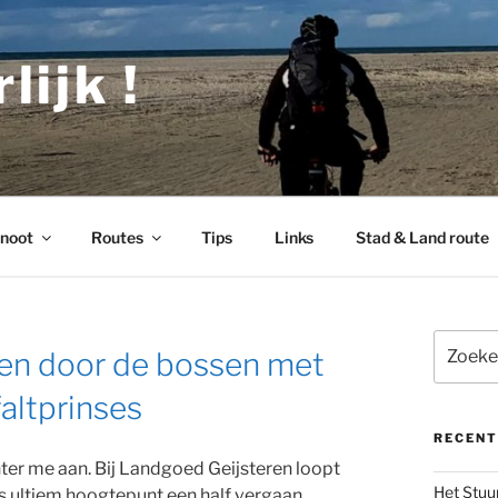
lijk !
noot
Routes
Tips
Links
Stad & Land route
Zoeken
sen door de bossen met
naar:
altprinses
RECENT
ter me aan. Bij Landgoed Geijsteren loopt
Het Stuu
ls ultiem hoogtepunt een half vergaan