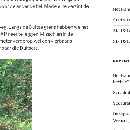
voor de ander de hel. Madeleine verzint de
Het Fra
Stad & L
weg. Langs de Duitse grens hebben we het
Stad & L
OAP neer te leggen. Misschien in de
ometer verderop wel een vierbaans
Stad & L
baar die Duitsers.
RECENT
Het Frame
hebben?
Squadrats
Squadrats
Danique Z
Wenen) 