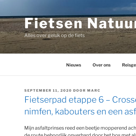
Ga
naar
de
Fietsen Natuur
inhoud
Alles over geluk op de fiets
Nieuws
Over ons
Reisge
GEPLAATST
SEPTEMBER 11, 2020
DOOR
MARC
OP
Fietserpad etappe 6 – Cros
nimfen, kabouters en een asf
Mijn asfaltprinses reed een beetje mopperend ach
de route behoorlijk onverhard door het bos met a