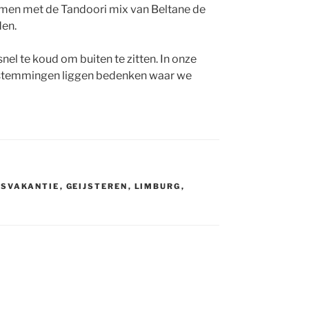
samen met de Tandoori mix van Beltane de
den.
el te koud om buiten te zitten. In onze
stemmingen liggen bedenken waar we
TSVAKANTIE
,
GEIJSTEREN
,
LIMBURG
,