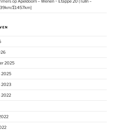
mmers
op
Apeldoorn – Wenen ~ Etappe 20 (Tulln –
[39km/Σ1457km]
VEN
6
026
er 2025
s 2025
s 2023
s 2022
 2022
2022