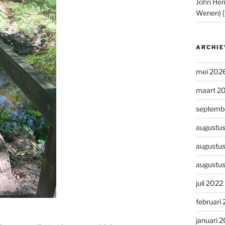
John He
Wenen) 
ARCHIE
mei 202
maart 2
septemb
augustu
augustu
augustu
juli 2022
februari
januari 