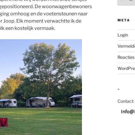
 gepositioneerd. De woonwagenbewoners
en ging omhoog en de voetensteunen naar
or Joop. Elk moment verwachtte ik de
META
lk een kostelijk vermaak.
Login
Vermeldi
Reacties
WordPre
–
Contact: