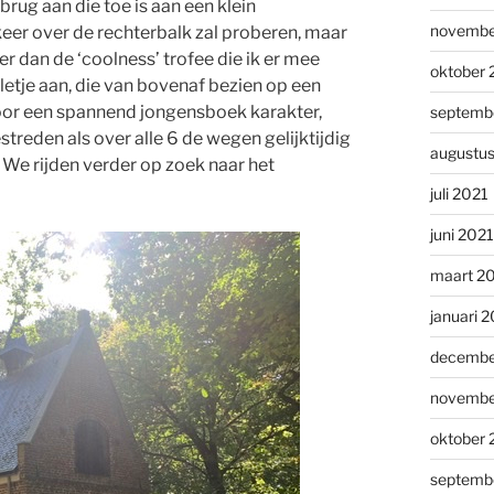
brug aan die toe is aan een klein
novembe
 keer over de rechterbalk zal proberen, maar
r dan de ‘coolness’ trofee die ik er mee
oktober 
letje aan, die van bovenaf bezien op een
door een spannend jongensboek karakter,
septemb
treden als over alle 6 de wegen gelijktijdig
augustu
We rijden verder op zoek naar het
juli 2021
juni 2021
maart 2
januari 
decembe
novembe
oktober
septemb