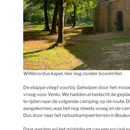
Willibrordus kapel, hier nog zonder bosnimfen
De etappe vliegt voorbij. Geholpen door het mooi
vroeg voor Venlo. We hadden al bedacht de geplan
te rijden naar de volgende camping op de route. D
aangekomen, was het nog steeds vroeg en de campin
Dus door naar het natuurkampeerterrein in Boukou
Daar werden wij het middelpunt van een sociaal e