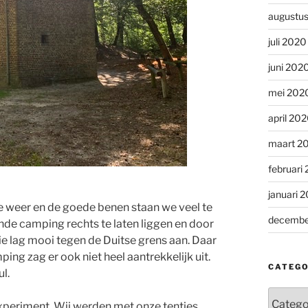
augustu
juli 2020
juni 202
mei 202
april 20
maart 2
februari
januari 
e weer en de goede benen staan we veel te
decembe
de camping rechts te laten liggen en door
ie lag mooi tegen de Duitse grens aan. Daar
g zag er ook niet heel aantrekkelijk uit.
CATEGO
l.
Categor
xperiment. Wij werden met onze tentjes