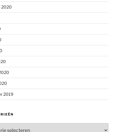
s 2020
0
0
20
020
 2020
2020
r 2019
RIEËN
ieën