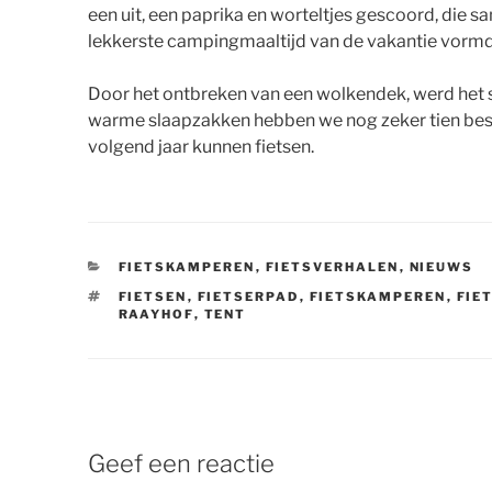
een uit, een paprika en worteltjes gescoord, die 
lekkerste campingmaaltijd van de vakantie vorm
Door het ontbreken van een wolkendek, werd het sn
warme slaapzakken hebben we nog zeker tien be
volgend jaar kunnen fietsen.
CATEGORIEËN
FIETSKAMPEREN
,
FIETSVERHALEN
,
NIEUWS
TAGS
FIETSEN
,
FIETSERPAD
,
FIETSKAMPEREN
,
FIE
RAAYHOF
,
TENT
Geef een reactie