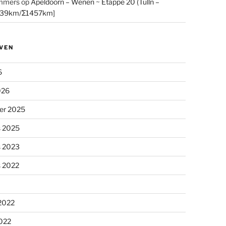
mmers
op
Apeldoorn – Wenen ~ Etappe 20 (Tulln –
[39km/Σ1457km]
VEN
6
026
er 2025
s 2025
s 2023
s 2022
 2022
2022