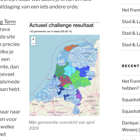
itdaging van een iets andere orde.
Het Fra
g Term
Stad & L
trava
Stad & L
de site
p precies
Stad & L
lke je
t een
nte, dan
RECENT
hoeveel
Het Frame
t alsmede
hebben?
gaan hebt.
Squadrats
Squadrats
maar naar
zen voor
Mijn gemeente-overzicht van april
Danique Z
n welke
2019
Wenen) 
het