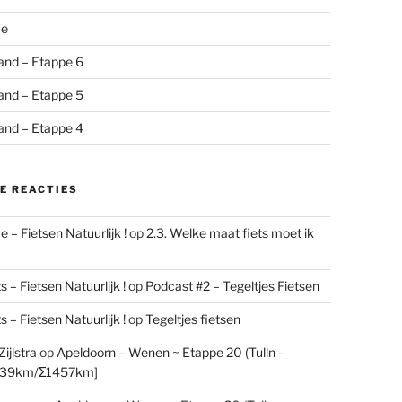
me
and – Etappe 6
and – Etappe 5
and – Etappe 4
E REACTIES
 – Fietsen Natuurlijk !
op
2.3. Welke maat fiets moet ik
 – Fietsen Natuurlijk !
op
Podcast #2 – Tegeltjes Fietsen
 – Fietsen Natuurlijk !
op
Tegeltjes fietsen
ijlstra
op
Apeldoorn – Wenen ~ Etappe 20 (Tulln –
[39km/Σ1457km]