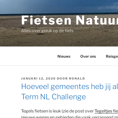
Ga
naar
de
Fietsen Natuur
inhoud
Alles over geluk op de fiets
Nieuws
Over ons
Reisge
GEPLAATST
JANUARI 12, 2020
DOOR
RONALD
OP
Hoeveel gemeentes heb jij a
Term NL Challenge
Tegels fietsen is leuk (zie de post over
Tegeltjes fi
nieuwe wegen en gebieden die vaak verrassend moo