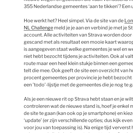
355 Nederlandse gemeentes ‘aan te tikken’? Een u
Hoe werkt het? Heel simpel. Via de site van de
Lon
NL Challenge
meld je je aan en verbind je met je S
account. Alle activiteiten van Strava worden door 
gescand met als resultaat een mooie kaart waaro
is aangegeven staat welke gemeentes je wel en we
niet hebt bezocht tijdens je activiteiten. Ook al val
route maar een heel klein stukje binnen een gemee
telt die mee. Ook geeft de site een overzicht van 
procent gemeentes per provincie je hebt bezoch
een ’todo’-lijstje met de gemeentes die je nog te 
Als je een nieuwe rit op Strava hebt staan en je wilt
controleren wat de nieuwe stand is, hoef je enkel 
de site te gaan (kan ook op je smartphone) en kie
‘update’ (er zijn verschillende opties; dus kijk eve
voor jou van toepassing is). Na enige tijd ververst 