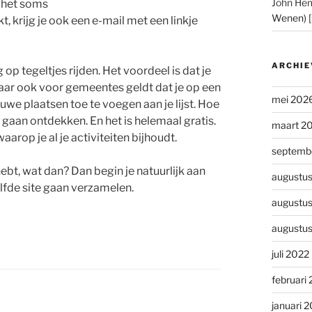
John He
t het soms
Wenen) 
, krijg je ook een e-mail met een linkje
ARCHIE
p tegeltjes rijden. Het voordeel is dat je
 maar ook voor gemeentes geldt dat je op een
mei 202
 plaatsen toe te voegen aan je lijst. Hoe
gaan ontdekken. En het is helemaal gratis.
maart 2
arop je al je activiteiten bijhoudt.
septemb
ebt, wat dan? Dan begin je natuurlijk aan
augustu
lfde site gaan verzamelen.
augustu
augustu
juli 2022
februari
januari 