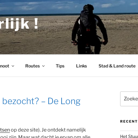
lijk !
noot
Routes
Tips
Links
Stad & Land route
Zoeken
l bezocht? – De Long
naar:
RECENT
etsen
op deze site). Je ontdekt namelijk
Het Stuu
i zijn. Maar wat dacht je ervan om alle