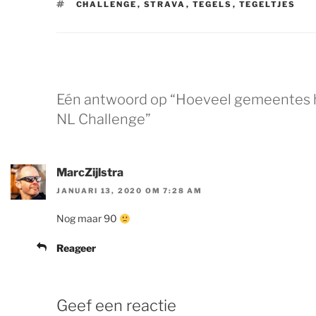
TAGS
CHALLENGE
,
STRAVA
,
TEGELS
,
TEGELTJES
Eén antwoord op “Hoeveel gemeentes he
NL Challenge”
MarcZijlstra
JANUARI 13, 2020 OM 7:28 AM
Nog maar 90
Reageer
Geef een reactie