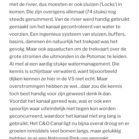
met de rivier, dus moesten er ook sluizen (‘Locks’) in
komen. Die zijn overigens allemaal (74 stuks) nog
steeds genummerd. Van de rivier werd handig gebruikt
gemaakt om het kanaal gecontroleerd van water te
voorzien. Een ingenieus systeem van sluizen, buffers,
basins, dammen én natuurlijk het trekpad was het
gevolg. Maar ook aquaducten om de trekvaart over de
grote stromen die uitmonden in de Potomac te leiden.
Al met al een aardig stukje watermanagement. Die
kennis is schijnbaar verwaterd, want bijvoorbeeld
dijken kennen ze hier in de VS niet echt. Maar
overstromingen hebben ze wel…daar zou die kennis
toch best handig voor zijn geweest denk ik dan.
Voordat het kanaal gereed was, was er ook een
spoorlijn waar uiteindelijk niet tegen kon worden
geconcurreerd, waardoor het kanaal niet erg lang is
gebruikt. Het C&O Canal ligt nu bijna overal droog en er
groeien inmiddels veel bomen langs, maar gelukkig
hebben ze er een Nationaal Park van gemaakt