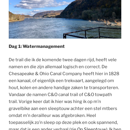
Dag 1: Watermanagement
De trail die ik de komende twee dagen rijd, heeft vele
namen en die zijn allemaal logisch en correct. De
Chesapeake & Ohio Canal Company heeft hier in 1828
een kanaal, of eigenlijk een trekvaart, aangelegd om
hout, kolen en andere handige zaken te transporteren.
Vandaar de namen C&O canal trail of C&O towpath
trail. Vorige keer dat ik hier was hing ik op m’n
gravelbike aan een sleeptouw achter een stel mtbers
omdat m’n derailleur was afgebroken. Heel
toepasselijk zo’n sleep op deze plek en ook spannend,
maar dat is een ander verhaal (zie
Op Sleeptouw
). Ik ben