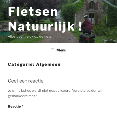
Ga
Fietsen
naar
de
Natuurlijk !
inhoud
Alles over geluk op de fiets
Menu
Categorie:
Algemeen
Geef een reactie
Je e-mailadres wordt niet gepubliceerd.
Vereiste velden zijn
gemarkeerd met
*
Reactie
*