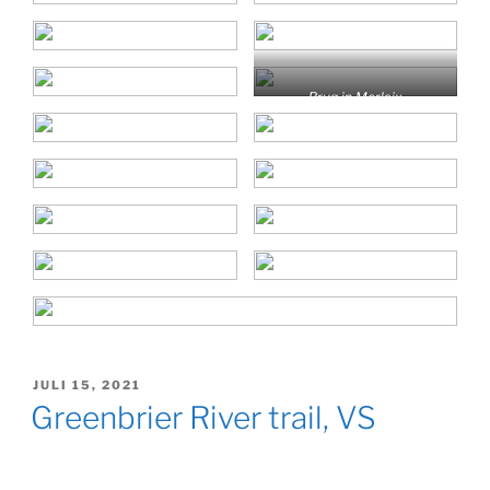
Brug in Morlaix
GEPLAATST
JULI 15, 2021
OP
Greenbrier River trail, VS