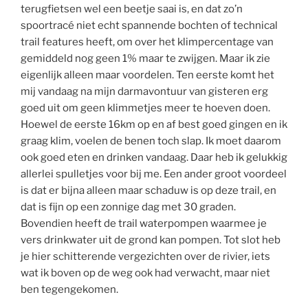
terugfietsen wel een beetje saai is, en dat zo’n
spoortracé niet echt spannende bochten of technical
trail features heeft, om over het klimpercentage van
gemiddeld nog geen 1% maar te zwijgen. Maar ik zie
eigenlijk alleen maar voordelen. Ten eerste komt het
mij vandaag na mijn darmavontuur van gisteren erg
goed uit om geen klimmetjes meer te hoeven doen.
Hoewel de eerste 16km op en af best goed gingen en ik
graag klim, voelen de benen toch slap. Ik moet daarom
ook goed eten en drinken vandaag. Daar heb ik gelukkig
allerlei spulletjes voor bij me. Een ander groot voordeel
is dat er bijna alleen maar schaduw is op deze trail, en
dat is fijn op een zonnige dag met 30 graden.
Bovendien heeft de trail waterpompen waarmee je
vers drinkwater uit de grond kan pompen. Tot slot heb
je hier schitterende vergezichten over de rivier, iets
wat ik boven op de weg ook had verwacht, maar niet
ben tegengekomen.