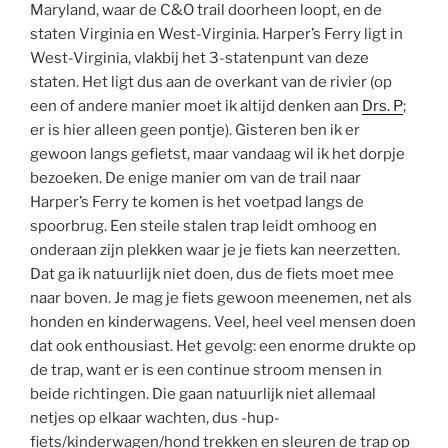
Maryland, waar de C&O trail doorheen loopt, en de
staten Virginia en West-Virginia. Harper’s Ferry ligt in
West-Virginia, vlakbij het 3-statenpunt van deze
staten. Het ligt dus aan de overkant van de rivier (op
een of andere manier moet ik altijd denken aan
Drs. P
;
er is hier alleen geen pontje). Gisteren ben ik er
gewoon langs gefietst, maar vandaag wil ik het dorpje
bezoeken. De enige manier om van de trail naar
Harper’s Ferry te komen is het voetpad langs de
spoorbrug. Een steile stalen trap leidt omhoog en
onderaan zijn plekken waar je je fiets kan neerzetten.
Dat ga ik natuurlijk niet doen, dus de fiets moet mee
naar boven. Je mag je fiets gewoon meenemen, net als
honden en kinderwagens. Veel, heel veel mensen doen
dat ook enthousiast. Het gevolg: een enorme drukte op
de trap, want er is een continue stroom mensen in
beide richtingen. Die gaan natuurlijk niet allemaal
netjes op elkaar wachten, dus -hup-
fiets/kinderwagen/hond trekken en sleuren de trap op