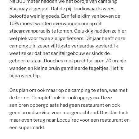
Na 300 meter hadden we het bordje van camping
Rucanay al gespot. Dat de pijl landinwaarts wees,
beloofde weinig goeds. Een felle klim van boven de
10% moest worden overwonnen om op dit
stacaravanparadijs te komen. Gelukkig hadden ze hier
wel plek voor twee zielige fietsers. Dit jaar heeft onze
camping zijn zesenvijftigste verjaardag gevierd. Ik
weet zeker dat het sanitairgebouw er sinds de
geboorte staat. Douches met prachtig jaren 70 oranje
wanden en kleine bruin gemêleerde tegeltjes. Het is
bijna weer hip.
Ons plan om ook maar op de camping te eten, was met
de ferme ‘Complet’ ook in rook opgegaan. Deze
senioren opbergplaats had geen restaurant en ook
geen broodservice voor morgenochtend. Dus dan toch
maar even terug naar Locquirec voor een restaurant en
een supermarkt.