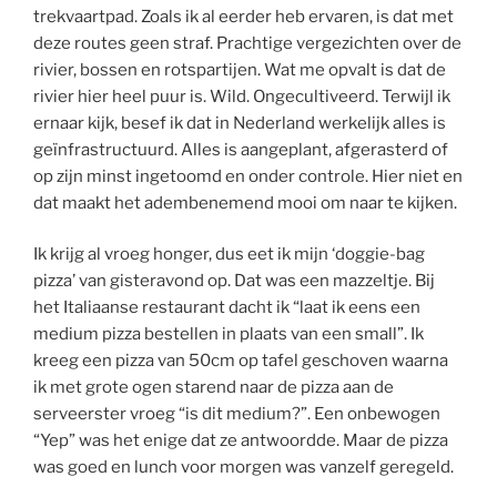
trekvaartpad. Zoals ik al eerder heb ervaren, is dat met
deze routes geen straf. Prachtige vergezichten over de
rivier, bossen en rotspartijen. Wat me opvalt is dat de
rivier hier heel puur is. Wild. Ongecultiveerd. Terwijl ik
ernaar kijk, besef ik dat in Nederland werkelijk alles is
geïnfrastructuurd. Alles is aangeplant, afgerasterd of
op zijn minst ingetoomd en onder controle. Hier niet en
dat maakt het adembenemend mooi om naar te kijken.
Ik krijg al vroeg honger, dus eet ik mijn ‘doggie-bag
pizza’ van gisteravond op. Dat was een mazzeltje. Bij
het Italiaanse restaurant dacht ik “laat ik eens een
medium pizza bestellen in plaats van een small”. Ik
kreeg een pizza van 50cm op tafel geschoven waarna
ik met grote ogen starend naar de pizza aan de
serveerster vroeg “is dit medium?”. Een onbewogen
“Yep” was het enige dat ze antwoordde. Maar de pizza
was goed en lunch voor morgen was vanzelf geregeld.