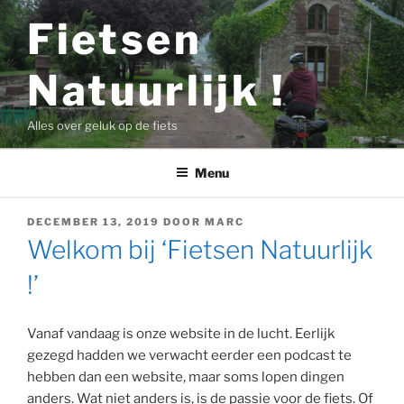
Ga
Fietsen
naar
de
Natuurlijk !
inhoud
Alles over geluk op de fiets
Menu
GEPLAATST
DECEMBER 13, 2019
DOOR
MARC
OP
Welkom bij ‘Fietsen Natuurlijk
!’
Vanaf vandaag is onze website in de lucht. Eerlijk
gezegd hadden we verwacht eerder een podcast te
hebben dan een website, maar soms lopen dingen
anders. Wat niet anders is, is de passie voor de fiets. Of