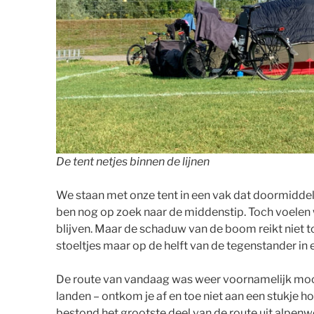
De tent netjes binnen de lijnen
We staan met onze tent in een vak dat doormiddel 
ben nog op zoek naar de middenstip. Toch voelen w
blijven. Maar de schaduw van de boom reikt niet t
stoeltjes maar op de helft van de tegenstander in 
De route van vandaag was weer voornamelijk mooi. 
landen – ontkom je af en toe niet aan een stukje 
bestond het grootste deel van de route uit alpenw