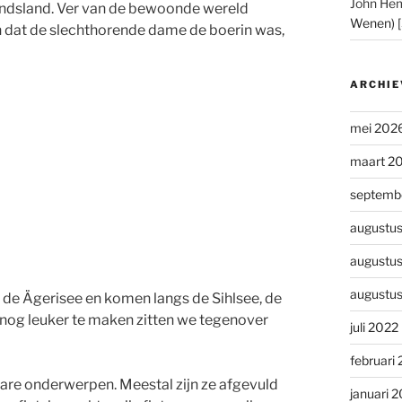
John He
andsland. Ver van de bewoonde wereld
Wenen) 
n dat de slechthorende dame de boerin was,
ARCHIE
mei 202
maart 2
septemb
augustu
augustu
augustu
n de Ägerisee en komen langs de Sihlsee, de
nog leuker te maken zitten we tegenover
juli 2022
februari
are onderwerpen. Meestal zijn ze afgevuld
januari 