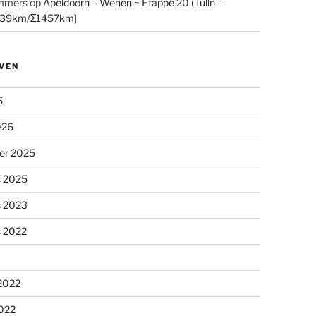
mmers
op
Apeldoorn – Wenen ~ Etappe 20 (Tulln –
[39km/Σ1457km]
VEN
6
026
er 2025
s 2025
s 2023
s 2022
 2022
2022