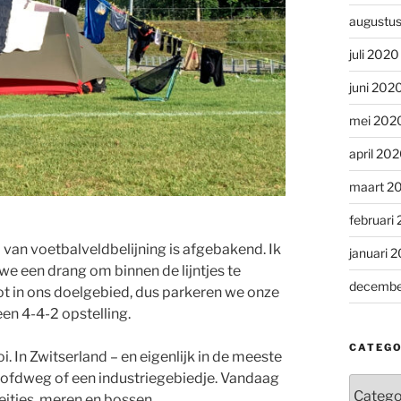
augustu
juli 2020
juni 202
mei 202
april 20
maart 2
februari
van voetbalveldbelijning is afgebakend. Ik
januari 
e een drang om binnen de lijntjes te
decembe
ot in ons doelgebied, dus parkeren we onze
een 4-4-2 opstelling.
CATEGO
In Zwitserland – en eigenlijk in de meeste
hoofdweg of een industriegebiedje. Vandaag
Categor
eitjes, meren en bossen.