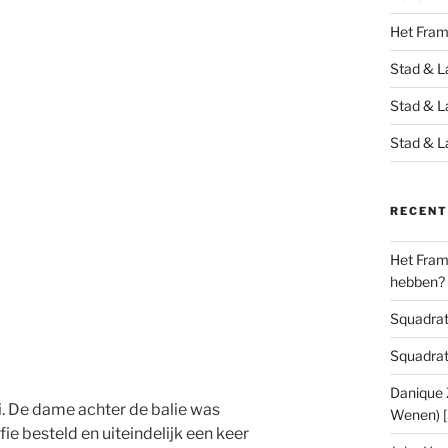
Het Fra
Stad & L
Stad & L
Stad & L
RECENT
Het Frame
hebben?
Squadrats
Squadrats
Danique Z
li. De dame achter de balie was
Wenen) 
ie besteld en uiteindelijk een keer