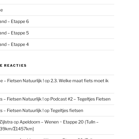
me
and – Etappe 6
and – Etappe 5
and – Etappe 4
E REACTIES
 – Fietsen Natuurlijk !
op
2.3. Welke maat fiets moet ik
 – Fietsen Natuurlijk !
op
Podcast #2 – Tegeltjes Fietsen
 – Fietsen Natuurlijk !
op
Tegeltjes fietsen
ijlstra
op
Apeldoorn – Wenen ~ Etappe 20 (Tulln –
[39km/Σ1457km]