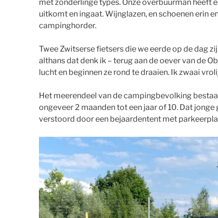
met zonderlinge types. Onze overbuurman heeft een 
uitkomt en ingaat. Wijnglazen, en schoenen erin e
campinghorder.
Twee Zwitserse fietsers die we eerde op de dag z
althans dat denk ik – terug aan de oever van de Ob
lucht en beginnen ze rond te draaien. Ik zwaai vroli
Het meerendeel van de campingbevolking bestaat 
ongeveer 2 maanden tot een jaar of 10. Dat jonge
verstoord door een bejaardentent met parkeerplaa