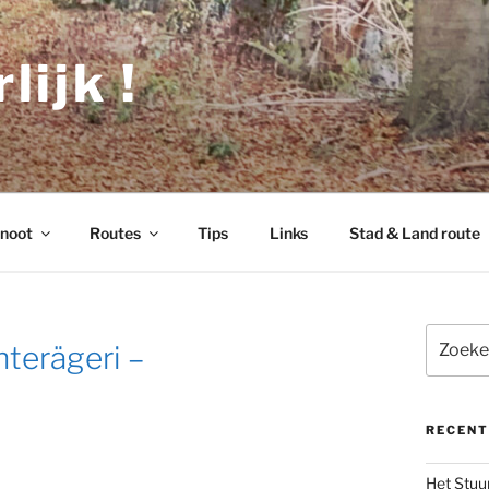
lijk !
noot
Routes
Tips
Links
Stad & Land route
Zoeken
nterägeri –
naar:
RECENT
Het Stuu