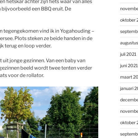
fietskar achter zijn fiets waar van alles
n bijvoorbeeld een BBQ eruit. De
novembe
oktober 
ijn tegengekomen vind ik in Yogahouding –
septemb
ersee. Plots steken ze beide handen in de
augustu
jk terug en loop verder.
juli 2021
uit jonge gezinnen. Van een baby van
juni 2021
 gezinnen beeld wordt twee tenten verder
ts voor de rollator.
maart 2
januari 
decembe
novembe
oktober
septemb