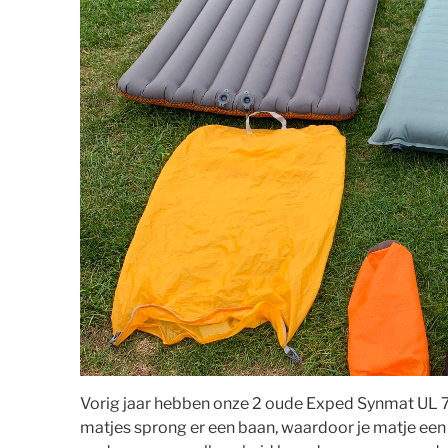
Vorig jaar hebben onze 2 oude Exped Synmat UL 
matjes sprong er een baan, waardoor je matje ee