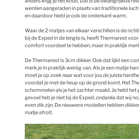
anders krijg je het koud. Dat is de belangrijkste r
werden aangeraden in plaats van traditionele luch
en daardoor hield je ook de onderkant warm.
Waar de 2 matjes van elkaar verschillen is de ric
bij de Exped in de lengte is, heeft Thermarest voo
comfort voordeel te hebben, maar in praktijk merk 
De Thermarest is 3cm dikker. Ook dat lijkt een c
merk je in praktijk weinig van. Als je een matje har
moet je op zoek naar wat voor jou de juiste hardhe
voordat je met de heup op de grond komt. Het The
schommelen als je het zachter maakt. Je hebt het g
gevoel heb je niet bij de Exped, ondanks dat wij 
even dik zijn. De nieuwere modellen hebben dikker
matje afrolt.