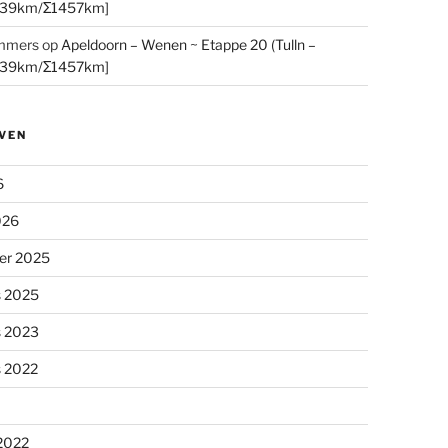
[39km/Σ1457km]
mmers
op
Apeldoorn – Wenen ~ Etappe 20 (Tulln –
[39km/Σ1457km]
VEN
6
026
er 2025
s 2025
s 2023
s 2022
 2022