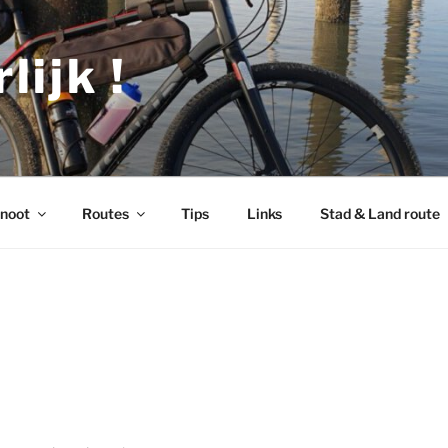
lijk !
noot
Routes
Tips
Links
Stad & Land route