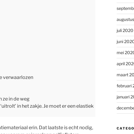
septemb
augustu
juli 2020
juni 202
mei 202
april 20
maart 2
te verwaarlozen
februari
januari 
n ze in de weg
itrolt’ in het zakje. Je moet er een elastiek
decembe
iemateriaal erin. Dat laatste is echt nodig,
CATEGO