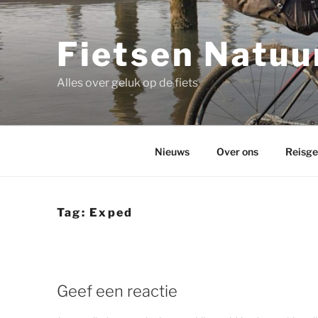
Ga
naar
de
Fietsen Natuur
inhoud
Alles over geluk op de fiets
Nieuws
Over ons
Reisge
Tag:
Exped
Geef een reactie