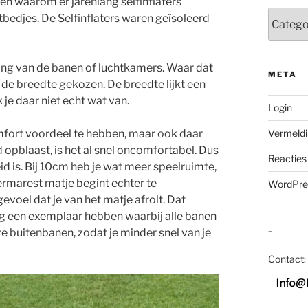
eden waarom er jarenlang selfinflaters
Categor
tbedjes. De Selfinflaters waren geïsoleerd
hting van de banen of luchtkamers. Waar dat
META
r de breedte gekozen. De breedte lijkt een
je daar niet echt wat van.
Login
omfort voordeel te hebben, maar ook daar
Vermeldi
d opblaast, is het al snel oncomfortabel. Dus
Reacties
id is. Bij 10cm heb je wat meer speelruimte,
rmarest matje begint echter te
WordPre
evoel dat je van het matje afrolt. Dat
nog een exemplaar hebben waarbij alle banen
e buitenbanen, zodat je minder snel van je
–
Contact: