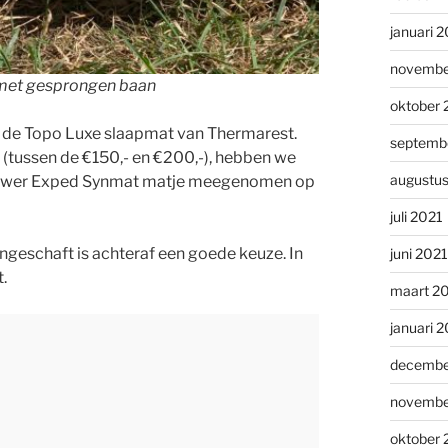
januari 
novembe
 met gesprongen baan
oktober 
n de Topo Luxe slaapmat van Thermarest.
septemb
 (tussen de €150,- en €200,-), hebben we
augustu
ieuwer Exped Synmat matje meegenomen op
juli 2021
ngeschaft is achteraf een goede keuze. In
juni 2021
.
maart 2
januari 
decembe
novembe
oktober