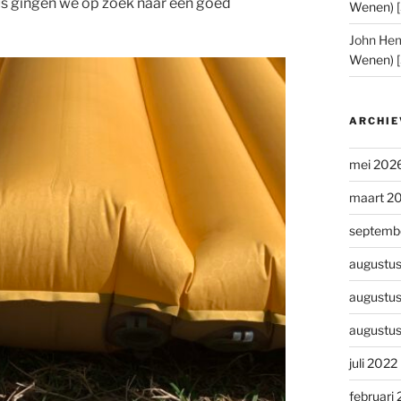
s gingen we op zoek naar een goed
Wenen) 
John He
Wenen) 
ARCHIE
mei 202
maart 2
septemb
augustu
augustu
augustu
juli 2022
februari