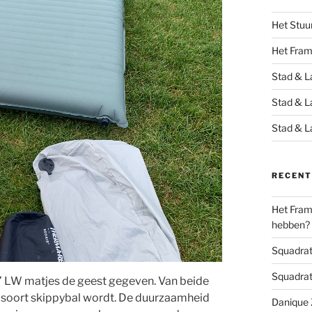
Het Stuu
Het Fra
Stad & L
Stad & L
Stad & L
RECENT
Het Frame
hebben?
Squadrats
Squadrats
7 LW matjes de geest gegeven. Van beide
n soort skippybal wordt. De duurzaamheid
Danique Z