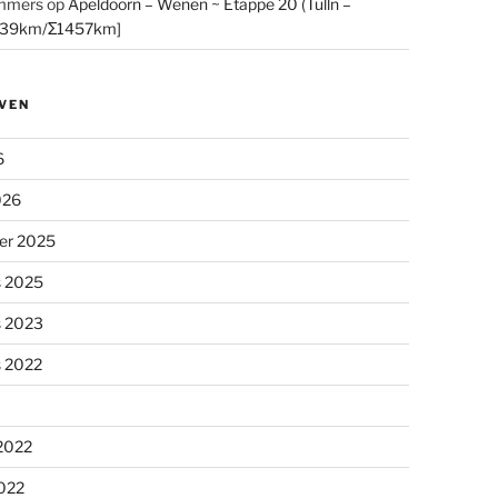
mmers
op
Apeldoorn – Wenen ~ Etappe 20 (Tulln –
[39km/Σ1457km]
VEN
6
026
er 2025
s 2025
s 2023
s 2022
 2022
2022