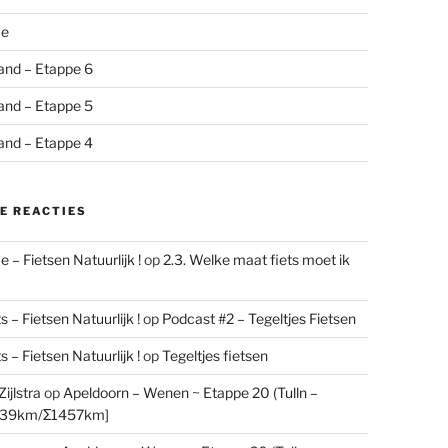
me
and – Etappe 6
and – Etappe 5
and – Etappe 4
E REACTIES
 – Fietsen Natuurlijk !
op
2.3. Welke maat fiets moet ik
 – Fietsen Natuurlijk !
op
Podcast #2 – Tegeltjes Fietsen
 – Fietsen Natuurlijk !
op
Tegeltjes fietsen
ijlstra
op
Apeldoorn – Wenen ~ Etappe 20 (Tulln –
[39km/Σ1457km]