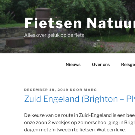
Ga
naar
de
Fietsen Natuur
inhoud
Alles over geluk op de fiets
Nieuws
Over ons
Reisge
GEPLAATST
DECEMBER 18, 2019
DOOR
MARC
OP
Zuid Engeland (Brighton – P
De keuze van de route in Zuid-Engeland is een bee
onze zoon 2 weekjes op zomerschool ging in Brig
dagen met z’n tweeën te fietsen. Wat een luxe.