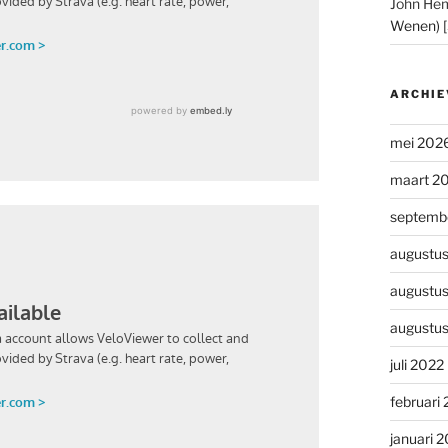
John He
Wenen) 
ARCHIE
mei 202
maart 2
septemb
augustu
augustu
augustu
juli 2022
februari
januari 