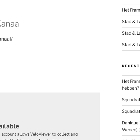
Het Fra
Kanaal
Stad & L
Stad & L
anaal/
Stad & L
RECENT
Het Frame
hebben?
Squadrats
Squadrats
Danique Z
Wenen) 