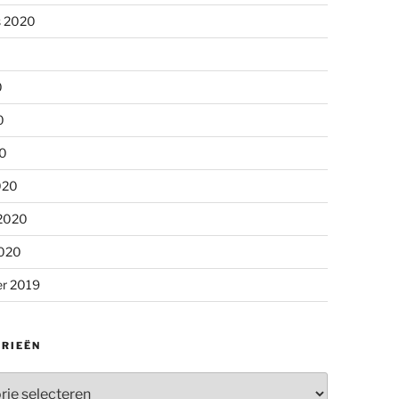
s 2020
0
0
20
020
 2020
2020
r 2019
RIEËN
ieën