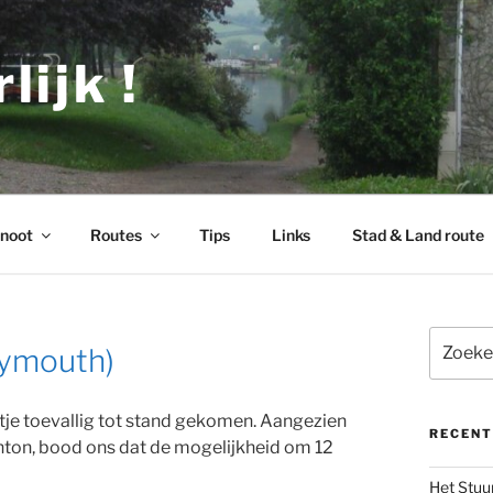
lijk !
noot
Routes
Tips
Links
Stad & Land route
Zoeken
lymouth)
naar:
tje toevallig tot stand gekomen. Aangezien
RECENT
hton, bood ons dat de mogelijkheid om 12
Het Stuu