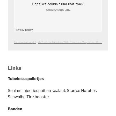
Fietsen Natuurlijk !
·
#22 - Over Tubeless Witte Troep en Mag Ik Hier Wel In
Links
Tubeless spulletjes
Sealant injectiespuit en sealant: Stan’ce Notubes
Schwalbe Tire booster
Banden