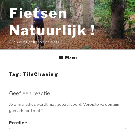
Ga
Fietsen
naar
de
Natuurlijk !
inhoud
Alles over geluk op de fiets
Menu
Tag:
TileChasing
Geef een reactie
Je e-mailadres wordt niet gepubliceerd.
Vereiste velden zijn
gemarkeerd met
*
Reactie
*