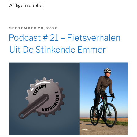
Affligem dubbel
GEPLAATST
SEPTEMBER 20, 2020
OP
Podcast # 21 – Fietsverhalen
Uit De Stinkende Emmer