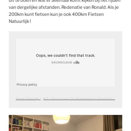
dit te doen en wat er allemaal komt kijken bij het rijden
van dergelijke afstanden. Redenatie van Ronald: Als je
200km kunt fietsen kun je ook 400km Fietsen
Natuurlijk !
Fietsen Natuurlijk !
·
#25 - Race Around The Netherlands op Krentenbollen en Karakter - Met Jair Hoogland