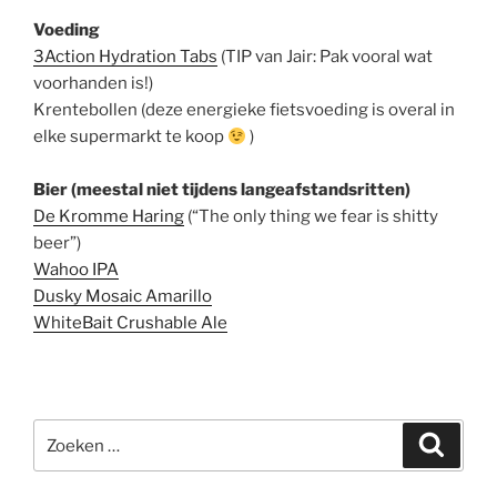
Voeding
3Action Hydration Tabs
(TIP van Jair: Pak vooral wat
voorhanden is!)
Krentebollen (deze energieke fietsvoeding is overal in
elke supermarkt te koop
)
Bier (meestal niet tijdens langeafstandsritten)
De Kromme Haring
(“The only thing we fear is shitty
beer”)
Wahoo IPA
Dusky Mosaic Amarillo
WhiteBait Crushable Ale
Zoeken
Zoeke
naar: