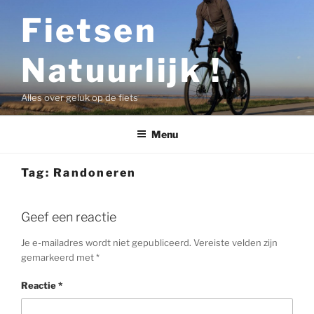
Ga
Fietsen
naar
de
Natuurlijk !
inhoud
Alles over geluk op de fiets
Menu
Tag:
Randoneren
Geef een reactie
Je e-mailadres wordt niet gepubliceerd.
Vereiste velden zijn
gemarkeerd met
*
Reactie
*