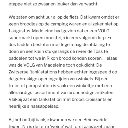
etappe niet zo zwaar en leuker dan verwacht.
We zaten om acht uur al op de fiets. Dat kwam omdat er
geen broodjes op de camping waren en al zeker niet op
1 augustus. Madeleine had gezien dat er een VOLG
supermarkt open moest zijn in een volgend dorp. En
dus hadden besloten met lege maag de afdaling te
doen en een klein stukje langs de rivier de Töss te
paddelen tot we in Rikon brood konden scoren. Helaas
was de VOLG van Madeleine toch ook dicht. De
Zwitserse (tank)stations hebben echter ingespeeld op
de gebrekkige openingstijden van winkels. Bij een
trein- of pompstation is vaak een winkeltje met een
alleraardigst assortiment van broodnodige artikelen.
Vlakbij zat een tankstation met brood, croissants en
heerlijke sinaasappelsap.
Bij het ontbijtbankje kwamen we een Beienweide
tegen. Nu is de term ’weide’ wat forst aangezet, maar