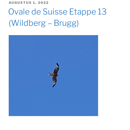
GEPLAATST
AUGUSTUS 1, 2022
OP
Ovale de Suisse Etappe 13
(Wildberg – Brugg)