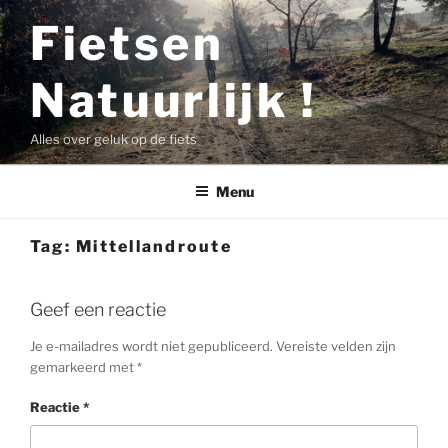
Ga
Fietsen
naar
de
Natuurlijk !
inhoud
Alles over geluk op de fiets
Menu
Tag:
Mittellandroute
Geef een reactie
Je e-mailadres wordt niet gepubliceerd.
Vereiste velden zijn
gemarkeerd met
*
Reactie
*