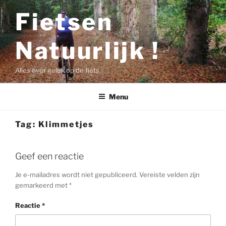
Ga
Fietsen
naar
de
Natuurlijk !
inhoud
Alles over geluk op de fiets
Menu
Tag:
Klimmetjes
Geef een reactie
Je e-mailadres wordt niet gepubliceerd.
Vereiste velden zijn
gemarkeerd met
*
Reactie
*