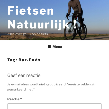
Ga
Fietsen
naar
de
Natuurlijk !
inhoud
Alles over geluk op de fiets
Menu
Tag:
Bar-Ends
Geef een reactie
Je e-mailadres wordt niet gepubliceerd.
Vereiste velden zijn
gemarkeerd met
*
Reactie
*