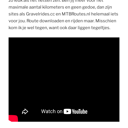
zo leuk als het fietsen zelf. Ben jij meer voor het
maximale aantal kilometers en geen gedoe, dan zijn
sites als Gravelrides.cc en MTBRoutes.nl helemaal iets
voor jou. Route downloaden en rijden maar. Misschien
kom ik je wel tegen, want ook daar liggen tegeltjes.