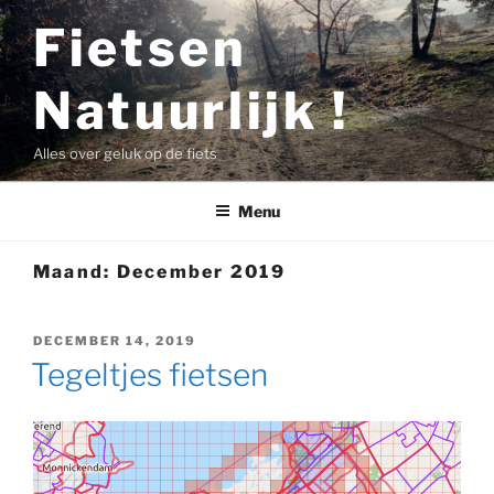
Ga
Fietsen
naar
de
Natuurlijk !
inhoud
Alles over geluk op de fiets
Menu
Maand:
December 2019
GEPLAATST
DECEMBER 14, 2019
OP
Tegeltjes fietsen