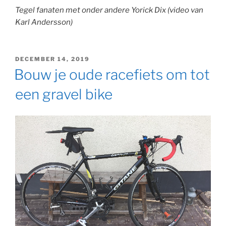
Tegel fanaten met onder andere Yorick Dix (video van
Karl Andersson)
GEPLAATST
DECEMBER 14, 2019
OP
Bouw je oude racefiets om tot
een gravel bike