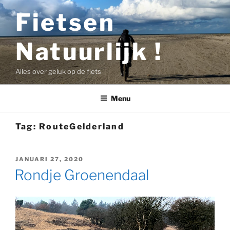
Ga
Fietsen
naar
de
Natuurlijk !
inhoud
Alles over geluk op de fiets
Menu
Tag:
RouteGelderland
GEPLAATST
JANUARI 27, 2020
OP
Rondje Groenendaal