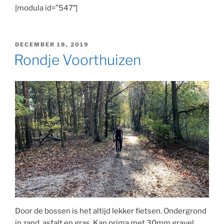
[modula id=”547″]
GEPLAATST
DECEMBER 18, 2019
OP
Rondje Voorthuizen
Door de bossen is het altijd lekker fietsen. Ondergrond
in zand, asfalt en gras. Kan prima met 30mm gravel