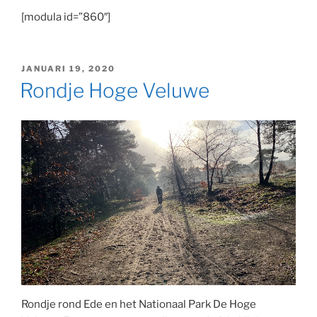
[modula id=”860″]
GEPLAATST
JANUARI 19, 2020
OP
Rondje Hoge Veluwe
Rondje rond Ede en het Nationaal Park De Hoge