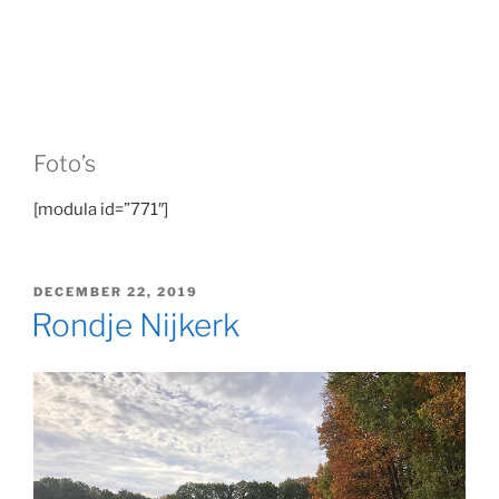
Foto’s
[modula id=”771″]
GEPLAATST
DECEMBER 22, 2019
OP
Rondje Nijkerk