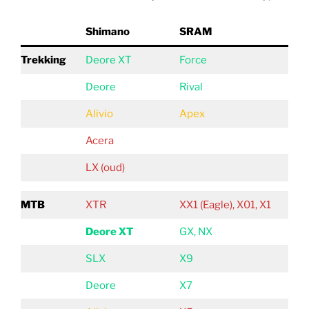
Shimano
SRAM
Trekking
Deore XT
Force
Deore
Rival
Alivio
Apex
Acera
LX (oud)
MTB
XTR
XX1 (Eagle), X01, X1
Deore XT
GX, NX
SLX
X9
Deore
X7