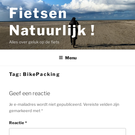
Ga
Fietsen
naar
de
Natuurlijk !
inhoud
Alles over geluk op de fiets
Menu
Tag:
BikePacking
Geef een reactie
Je e-mailadres wordt niet gepubliceerd.
Vereiste velden zijn
gemarkeerd met
*
Reactie
*