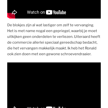
De blokjes zijn al wat lastiger om zelf te vervanging.
Het is met name nogal een gepriegel, waarbij je moet
uitkijken geen onderdelen te verliezen. Uiteraard heeft
de commercie allerlei speciaal gereedschap bedacht,
die het vervangen makkelijk maakt. Ik heb het Ronald
ook zien doen met een gewone schroevendraaier.