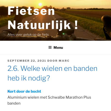
Ga
Fietsen
naar
de
Natuurlijk !
inhoud
Alles over geluk op de fiets
Menu
GEPLAATST
SEPTEMBER 22, 2021
DOOR
MARC
OP
2.6. Welke wielen en banden
heb ik nodig?
Kort door de bocht
Aluminium wielen met Schwalbe Marathon Plus
banden