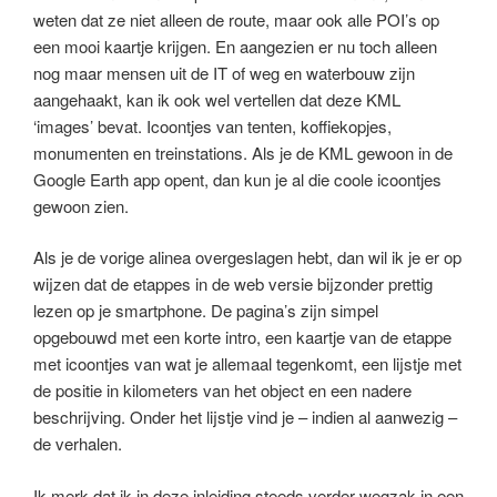
weten dat ze niet alleen de route, maar ook alle POI’s op
een mooi kaartje krijgen. En aangezien er nu toch alleen
nog maar mensen uit de IT of weg en waterbouw zijn
aangehaakt, kan ik ook wel vertellen dat deze KML
‘images’ bevat. Icoontjes van tenten, koffiekopjes,
monumenten en treinstations. Als je de KML gewoon in de
Google Earth app opent, dan kun je al die coole icoontjes
gewoon zien.
Als je de vorige alinea overgeslagen hebt, dan wil ik je er op
wijzen dat de etappes in de web versie bijzonder prettig
lezen op je smartphone. De pagina’s zijn simpel
opgebouwd met een korte intro, een kaartje van de etappe
met icoontjes van wat je allemaal tegenkomt, een lijstje met
de positie in kilometers van het object en een nadere
beschrijving. Onder het lijstje vind je – indien al aanwezig –
de verhalen.
Ik merk dat ik in deze inleiding steeds verder wegzak in een