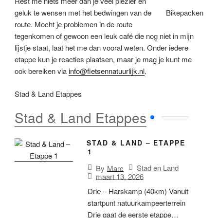
Rest me niets meer dan je veel plezier en
geluk te wensen met het bedwingen van de
Bikepacken
route. Mocht je problemen in de route
tegenkomen of gewoon een leuk café die nog niet in mijn
lijstje staat, laat het me dan vooral weten. Onder iedere
etappe kun je reacties plaatsen, maar je mag je kunt me
ook bereiken via
info@fietsennatuurlijk.nl
.
Stad & Land Etappes
Stad & Land Etappes
STAD & LAND – ETAPPE
1
Stad en Land
By
Marc
maart 13, 2026
Drie – Harskamp (40km) Vanuit
startpunt natuurkampeerterrein
Drie gaat de eerste etappe…