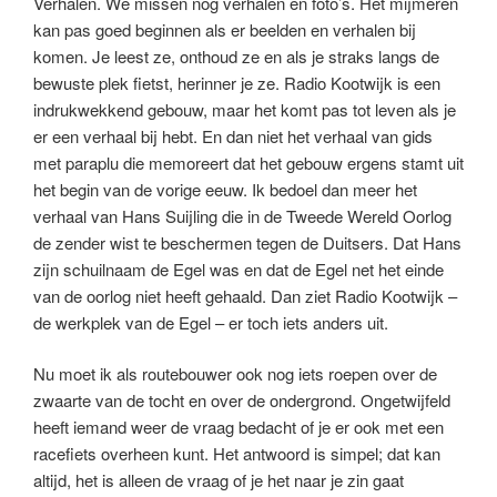
Verhalen. We missen nog verhalen en foto’s. Het mijmeren
kan pas goed beginnen als er beelden en verhalen bij
komen. Je leest ze, onthoud ze en als je straks langs de
bewuste plek fietst, herinner je ze. Radio Kootwijk is een
indrukwekkend gebouw, maar het komt pas tot leven als je
er een verhaal bij hebt. En dan niet het verhaal van gids
met paraplu die memoreert dat het gebouw ergens stamt uit
het begin van de vorige eeuw. Ik bedoel dan meer het
verhaal van Hans Suijling die in de Tweede Wereld Oorlog
de zender wist te beschermen tegen de Duitsers. Dat Hans
zijn schuilnaam de Egel was en dat de Egel net het einde
van de oorlog niet heeft gehaald. Dan ziet Radio Kootwijk –
de werkplek van de Egel – er toch iets anders uit.
Nu moet ik als routebouwer ook nog iets roepen over de
zwaarte van de tocht en over de ondergrond. Ongetwijfeld
heeft iemand weer de vraag bedacht of je er ook met een
racefiets overheen kunt. Het antwoord is simpel; dat kan
altijd, het is alleen de vraag of je het naar je zin gaat