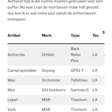
Achteraf had ik die ruimte moeten gebruiken voor een
puffer. Nu was 1 van de voortassen maar half gevuld,
dus kon ik er wat extra spul vanuit de achtertassen
instoppen.
Stuk
Artikel
Merk
Type
Tas
(gr)
Back
Achtertas
Ortlieb
Roller
LA
400
Plus
Campingstekker
Soyang
GP51-F
LA
147
Mes
Victorinox
Tafelmes
LA
25
Mes
GSI Outdoors
Santoku 6
LA
46
Lepel
MSR
Titanium
LA
15
Vork
MSR
Titanium
LA
13