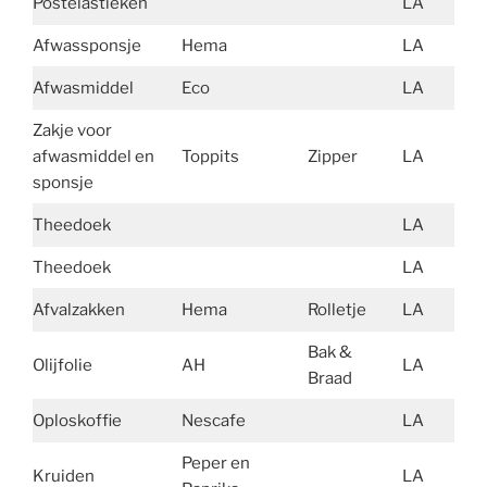
Postelastieken
LA
21
Afwassponsje
Hema
LA
12
Afwasmiddel
Eco
LA
80
Zakje voor
afwasmiddel en
Toppits
Zipper
LA
8
sponsje
Theedoek
LA
106
Theedoek
LA
88
Afvalzakken
Hema
Rolletje
LA
71
Bak &
Olijfolie
AH
LA
117
Braad
Oploskoffie
Nescafe
LA
109
Peper en
Kruiden
LA
14