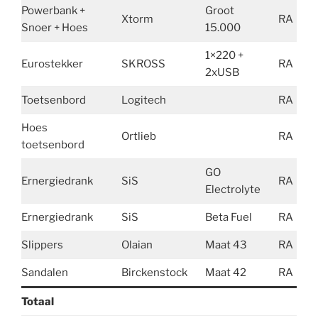
Powerbank +
Groot
Xtorm
RA
3
Snoer + Hoes
15.000
1×220 +
Eurostekker
SKROSS
RA
2xUSB
Toetsenbord
Logitech
RA
3
Hoes
Ortlieb
RA
toetsenbord
GO
Ernergiedrank
SiS
RA
Electrolyte
Ernergiedrank
SiS
Beta Fuel
RA
Slippers
Olaian
Maat 43
RA
Sandalen
Birckenstock
Maat 42
RA
4
Totaal