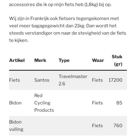
accessoires die ik op mijn fiets heb (1,8kg) bij op.
Wij zijn in Frankrijk ook fietsers tegengekomen met
veel meer bagagegewicht dan 21kg. Dan wordt het
steeds verstandiger om naar de stevigheid van de fiets
te kijken.
Stuk
Artikel
Merk
Type
Waar
Aan
(gr)
Travelmaster
Fiets
Santos
Fiets
17200
2.6
Red
Bidon
Cycling
Fiets
85
Products
Bidon
Fiets
760
vulling