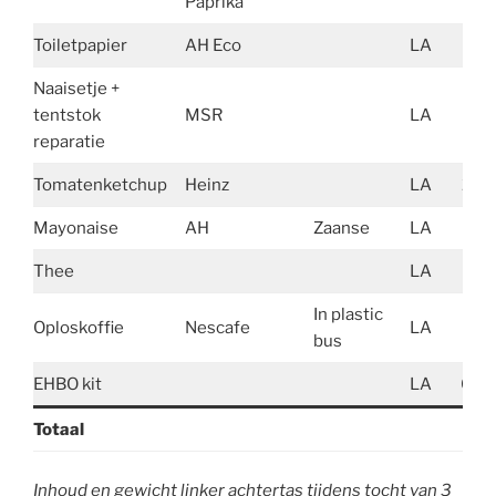
Paprika
Toiletpapier
AH Eco
LA
119
Naaisetje +
tentstok
MSR
LA
20
reparatie
Tomatenketchup
Heinz
LA
270
Mayonaise
AH
Zaanse
LA
178
Thee
LA
91
In plastic
Oploskoffie
Nescafe
LA
90
bus
EHBO kit
LA
652
Totaal
Inhoud en gewicht linker achtertas tijdens tocht van 3