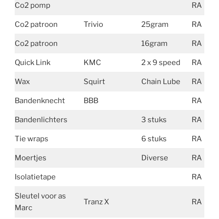
Co2 pomp
RA
Co2 patroon
Trivio
25gram
RA
Co2 patroon
16gram
RA
Quick Link
KMC
2 x 9 speed
RA
Wax
Squirt
Chain Lube
RA
Bandenknecht
BBB
RA
Bandenlichters
3 stuks
RA
Tie wraps
6 stuks
RA
Moertjes
Diverse
RA
Isolatietape
RA
Sleutel voor as
Tranz X
RA
Marc