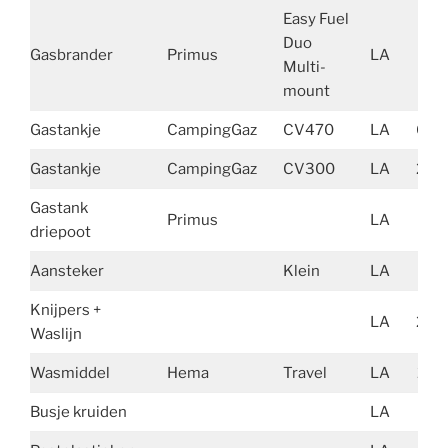
Easy Fuel
Duo
Gasbrander
Primus
LA
414
Multi-
mount
Gastankje
CampingGaz
CV470
LA
625
Gastankje
CampingGaz
CV300
LA
240
Gastank
Primus
LA
24
driepoot
Aansteker
Klein
LA
12
Knijpers +
LA
205
Waslijn
Wasmiddel
Hema
Travel
LA
223
Busje kruiden
LA
15