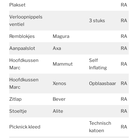
Plakset
RA
Verloopnippels
3 stuks
RA
ventiel
Remblokjes
Magura
RA
Aanpaalslot
Axa
RA
4
Hoofdkussen
Self
Mammut
RA
Marc
Inflating
Hoofdkussen
Xenos
Opblaasbaar
RA
Marc
Zitlap
Bever
RA
Stoeltje
Alite
RA
5
Technisch
Picknick kleed
RA
katoen