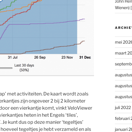
John He
Wenen) 
ARCHIE
mei 202
maart 2
septemb
augustu
augustu
p’ met activiteiten. De kaart wordt zoals
augustu
erkantjes zijn ongeveer 2 bij 2 kilometer
juli 2022
t door een vierkantje komt, vinkt VeloViewer
ierkantjes heten in het Engels ‘tiles’,
februari
’. Je kunt dus op deze manier ‘tegeltjes’
 hoeveel tegeltjes je hebt verzameld en als
januari 