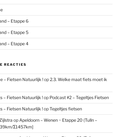
me
and – Etappe 6
and – Etappe 5
and – Etappe 4
E REACTIES
 – Fietsen Natuurlijk !
op
2.3. Welke maat fiets moet ik
 – Fietsen Natuurlijk !
op
Podcast #2 – Tegeltjes Fietsen
 – Fietsen Natuurlijk !
op
Tegeltjes fietsen
ijlstra
op
Apeldoorn – Wenen ~ Etappe 20 (Tulln –
[39km/Σ1457km]