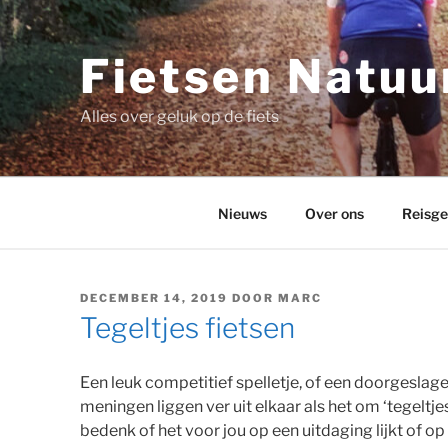
Ga
naar
de
Fietsen Natuur
inhoud
Alles over geluk op de fiets
Nieuws
Over ons
Reisge
GEPLAATST
DECEMBER 14, 2019
DOOR
MARC
OP
Tegeltjes fietsen
Een leuk competitief spelletje, of een doorgeslag
meningen liggen ver uit elkaar als het om ‘tegeltjes
bedenk of het voor jou op een uitdaging lijkt of 