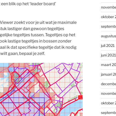
 een blik op het ‘leader board’
novembe
oktober 
oViewer zoekt voor je uit wat je maximale
septemb
 stuk lastiger dan gewoon tegeltjes
lijke tegeltjes tussen. Tegeltjes op het
augustu
ook lastige tegeltjes in bossen zonder
juli 2021
al ik dat specifieke tegeltje dat ik nodig
ilt gaan, bepaal je zelf.
juni 2021
maart 2
januari 
decembe
novembe
oktober
septemb