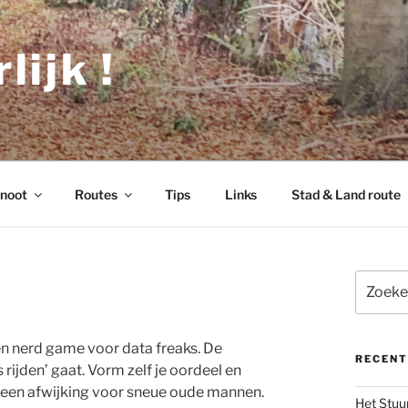
lijk !
noot
Routes
Tips
Links
Stad & Land route
Zoeken
naar:
en nerd game voor data freaks. De
RECENT
 rijden’ gaat. Vorm zelf je oordeel en
op een afwijking voor sneue oude mannen.
Het Stuu