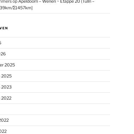
mmers
op
Apeldoorn – Wenen ~ Etappe 20 (Tulln –
[39km/Σ1457km]
VEN
6
026
er 2025
s 2025
s 2023
s 2022
 2022
2022