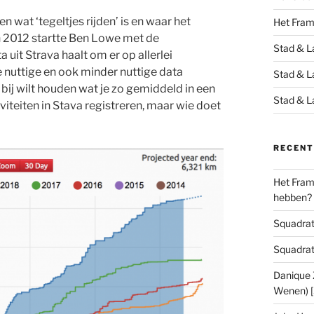
n wat ‘tegeltjes rijden’ is en waar het
Het Fra
In 2012 startte Ben Lowe met de
Stad & L
 uit Strava haalt om er op allerlei
le nuttige en ook minder nuttige data
Stad & L
 bij wilt houden wat je zo gemiddeld in een
Stad & L
tiviteiten in Stava registreren, maar wie doet
RECENT
Het Frame
hebben?
Squadrats
Squadrats
Danique Z
Wenen) 