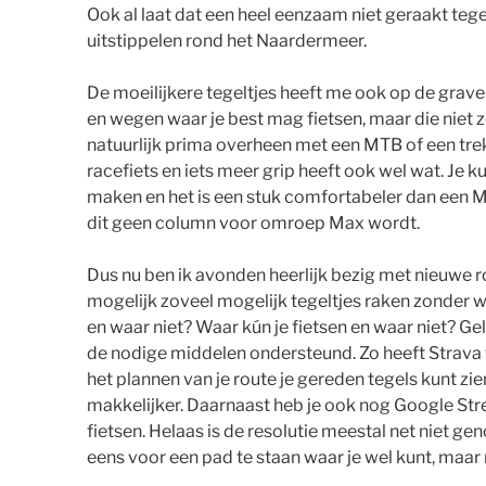
Ook al laat dat een heel eenzaam niet geraakt teg
uitstippelen rond het Naardermeer.
De moeilijkere tegeltjes heeft me ook op de grave
en wegen waar je best mag fietsen, maar die niet zee
natuurlijk prima overheen met een MTB of een tre
racefiets en iets meer grip heeft ook wel wat. Je k
maken en het is een stuk comfortabeler dan een MT
dit geen column voor omroep Max wordt.
Dus nu ben ik avonden heerlijk bezig met nieuwe ro
mogelijk zoveel mogelijk tegeltjes raken zonder w
en waar niet? Waar kún je fietsen en waar niet? G
de nodige middelen ondersteund. Zo heeft Strava 
het plannen van je route je gereden tegels kunt zie
makkelijker. Daarnaast heb je ook nog Google Stree
fietsen. Helaas is de resolutie meestal net niet ge
eens voor een pad te staan waar je wel kunt, maar 