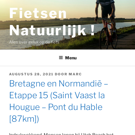
Ga
Fietsen
naar
de
Natuurlijk !
inhoud
Alles over geluk op de fiets
Menu
GEPLAATST
AUGUSTUS 28, 2021
DOOR
MARC
OP
Bretagne en Normandië –
Etappe 15 (Saint Vaast la
Hougue – Pont du Hable
[87km])
Indrukwekkend. Mensen lopen bij Utah Beach het