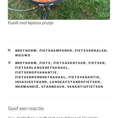
Fusilli met kiploos prutje
CATEGORIEËN
BRETNORM
,
FIETSKAMPEREN
,
FIETSVERHALEN
,
NIEUWS
TAGS
BRETNORM
,
FIETS
,
FIETSAVONTUUR
,
FIETSEN
,
FIETSENLANGSHETKANAAL
,
FIETSENOPVAKANTIE
,
FIETSENRONDHETKANAAL
,
FIETSVAKANTIE
,
INVASIESTRAND
,
LANGEAFSTANDSFIETSEN
,
NORMANDIË
,
UTAHBEACH
,
VAKANTIEFIETSEN
Geef een reactie