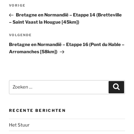
Bericht
Vorig
VORIGE
navigatie
bericht
Bretagne en Normandië – Etappe 14 (Bretteville
– Saint Vaast la Hougue [45km])
Volgend
VOLGENDE
bericht
Bretagne en Normandië – Etappe 16 (Pont du Hable –
Arromanches [58km])
Zoeken
Zoeke
naar:
RECENTE BERICHTEN
Het Stuur