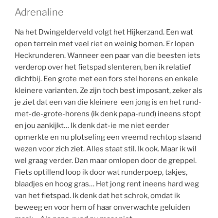
Adrenaline
Na het Dwingelderveld volgt het Hijkerzand. Een wat
open terrein met veel riet en weinig bomen. Er lopen
Heckrunderen. Wanneer een paar van die beesten iets
verderop over het fietspad slenteren, ben ik relatief
dichtbij. Een grote met een fors stel horens en enkele
kleinere varianten. Ze zijn toch best imposant, zeker als
je ziet dat een van die kleinere een jong is en het rund-
met-de-grote-horens (ik denk papa-rund) ineens stopt
en jou aankijkt… Ik denk dat-ie me niet eerder
opmerkte en nu plotseling een vreemd rechtop staand
wezen voor zich ziet. Alles staat stil. Ik ook. Maar ik wil
wel graag verder. Dan maar omlopen door de greppel.
Fiets optillend loop ik door wat runderpoep, takjes,
blaadjes en hoog gras… Het jong rent ineens hard weg
van het fietspad. Ik denk dat het schrok, omdat ik
beweeg en voor hem of haar onverwachte geluiden