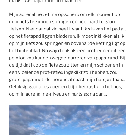
maak… Als papa-rund nu maar niet…
Mijn adrenaline zet me op scherp om elk moment op
mijn fiets te kunnen springen en heel hard te gaan
fietsen. Niet dat dat zin heeft, want ik sta van het pad af,
op het fietspad liggen bladeren, ik moet inklikken als ik
op mijn fiets zou springen en bovenal: de ketting ligt op
het buitenblad. No way dat ik als een profrenner uit een
peloton zou kunnen wegdemarreren van papa-rund. Bij
de tijd dat ik op de fiets zou zitten en mijn schoenen in
een vloeiende prof-reflex ingeklikt zou hebben, zou
grote-papa-met-de-horens al naast mijn fietsje staan…
Gelukkig gaat alles goed en blijft het rustig in het bos,
op mijn adrenaline-niveau en hartslag na dan…