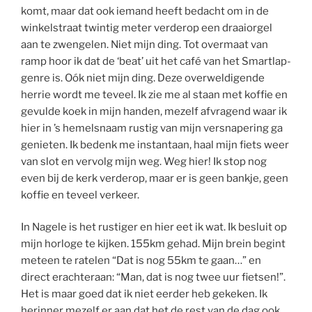
komt, maar dat ook iemand heeft bedacht om in de
winkelstraat twintig meter verderop een draaiorgel
aan te zwengelen. Niet mijn ding. Tot overmaat van
ramp hoor ik dat de ‘beat’ uit het café van het Smartlap-
genre is. Oók niet mijn ding. Deze overweldigende
herrie wordt me teveel. Ik zie me al staan met koffie en
gevulde koek in mijn handen, mezelf afvragend waar ik
hier in ’s hemelsnaam rustig van mijn versnapering ga
genieten. Ik bedenk me instantaan, haal mijn fiets weer
van slot en vervolg mijn weg. Weg hier! Ik stop nog
even bij de kerk verderop, maar er is geen bankje, geen
koffie en teveel verkeer.
In Nagele is het rustiger en hier eet ik wat. Ik besluit op
mijn horloge te kijken. 155km gehad. Mijn brein begint
meteen te ratelen “Dat is nog 55km te gaan…” en
direct erachteraan: “Man, dat is nog twee uur fietsen!”.
Het is maar goed dat ik niet eerder heb gekeken. Ik
herinner mezelf er aan dat het de rest van de dag ook