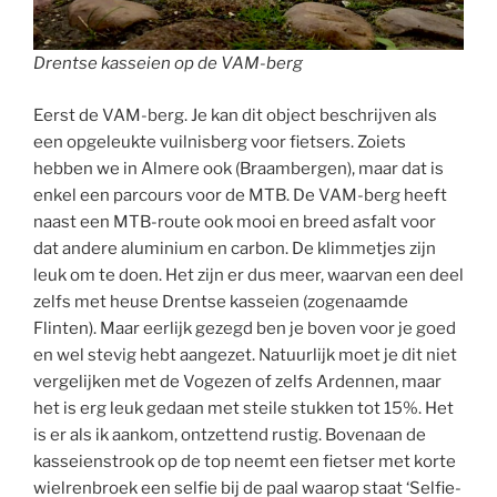
Drentse kasseien op de VAM-berg
Eerst de VAM-berg. Je kan dit object beschrijven als
een opgeleukte vuilnisberg voor fietsers. Zoiets
hebben we in Almere ook (Braambergen), maar dat is
enkel een parcours voor de MTB. De VAM-berg heeft
naast een MTB-route ook mooi en breed asfalt voor
dat andere aluminium en carbon. De klimmetjes zijn
leuk om te doen. Het zijn er dus meer, waarvan een deel
zelfs met heuse Drentse kasseien (zogenaamde
Flinten). Maar eerlijk gezegd ben je boven voor je goed
en wel stevig hebt aangezet. Natuurlijk moet je dit niet
vergelijken met de Vogezen of zelfs Ardennen, maar
het is erg leuk gedaan met steile stukken tot 15%. Het
is er als ik aankom, ontzettend rustig. Bovenaan de
kasseienstrook op de top neemt een fietser met korte
wielrenbroek een selfie bij de paal waarop staat ‘Selfie-