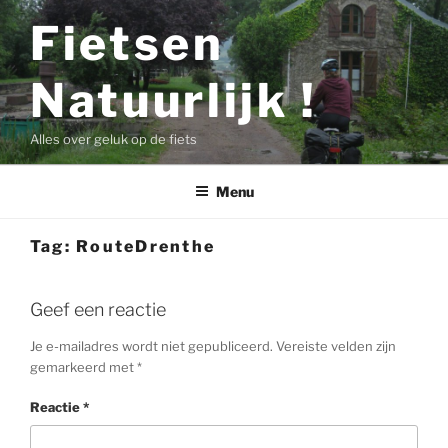
Ga
Fietsen
naar
de
Natuurlijk !
inhoud
Alles over geluk op de fiets
Menu
Tag:
RouteDrenthe
Geef een reactie
Je e-mailadres wordt niet gepubliceerd.
Vereiste velden zijn
gemarkeerd met
*
Reactie
*