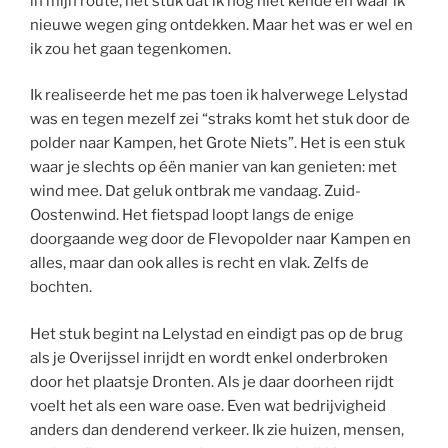
in mijn route, het stuk dat ik nog niet kende en waar ik
nieuwe wegen ging ontdekken. Maar het was er wel en
ik zou het gaan tegenkomen.
Ik realiseerde het me pas toen ik halverwege Lelystad
was en tegen mezelf zei “straks komt het stuk door de
polder naar Kampen, het Grote Niets”. Het is een stuk
waar je slechts op éën manier van kan genieten: met
wind mee. Dat geluk ontbrak me vandaag. Zuid-
Oostenwind. Het fietspad loopt langs de enige
doorgaande weg door de Flevopolder naar Kampen en
alles, maar dan ook alles is recht en vlak. Zelfs de
bochten.
Het stuk begint na Lelystad en eindigt pas op de brug
als je Overijssel inrijdt en wordt enkel onderbroken
door het plaatsje Dronten. Als je daar doorheen rijdt
voelt het als een ware oase. Even wat bedrijvigheid
anders dan denderend verkeer. Ik zie huizen, mensen,