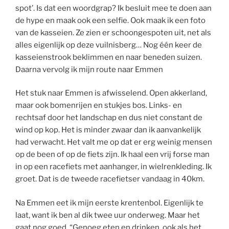
spot’. Is dat een woordgrap? Ik besluit mee te doen aan
de hype en maak ook een selfie. Ook maak ik een foto
van de kasseien. Ze zien er schoongespoten uit, net als
alles eigenlijk op deze vuilnisberg… Nog één keer de
kasseienstrook beklimmen en naar beneden suizen.
Daarna vervolg ik mijn route naar Emmen
Het stuk naar Emmen is afwisselend. Open akkerland,
maar ook bomenrijen en stukjes bos. Links- en
rechtsaf door het landschap en dus niet constant de
wind op kop. Het is minder zwaar dan ik aanvankelijk
had verwacht. Het valt me op dat er erg weinig mensen
op de been of op de fiets zijn. Ik haal een vrij forse man
in op een racefiets met aanhanger, in wielrenkleding. Ik
groet. Dat is de tweede racefietser vandaag in 40km.
Na Emmen eet ik mijn eerste krentenbol. Eigenlijk te
laat, want ik ben al dik twee uur onderweg. Maar het
gaat nog goed. “Genoeg eten en drinken, ook als het