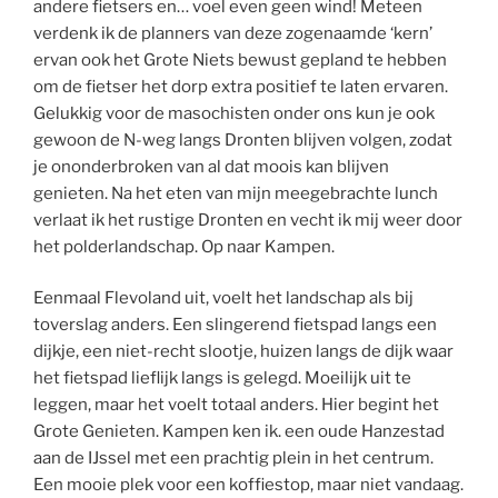
andere fietsers en… voel even geen wind! Meteen
verdenk ik de planners van deze zogenaamde ‘kern’
ervan ook het Grote Niets bewust gepland te hebben
om de fietser het dorp extra positief te laten ervaren.
Gelukkig voor de masochisten onder ons kun je ook
gewoon de N-weg langs Dronten blijven volgen, zodat
je ononderbroken van al dat moois kan blijven
genieten. Na het eten van mijn meegebrachte lunch
verlaat ik het rustige Dronten en vecht ik mij weer door
het polderlandschap. Op naar Kampen.
Eenmaal Flevoland uit, voelt het landschap als bij
toverslag anders. Een slingerend fietspad langs een
dijkje, een niet-recht slootje, huizen langs de dijk waar
het fietspad lieflijk langs is gelegd. Moeilijk uit te
leggen, maar het voelt totaal anders. Hier begint het
Grote Genieten. Kampen ken ik. een oude Hanzestad
aan de IJssel met een prachtig plein in het centrum.
Een mooie plek voor een koffiestop, maar niet vandaag.