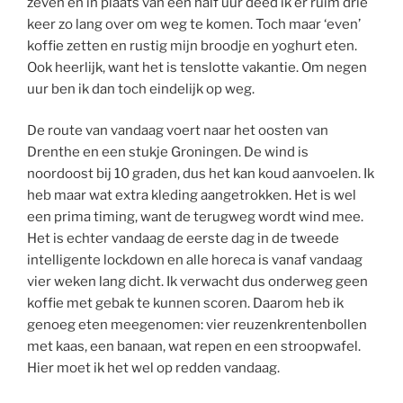
zeven en in plaats van een half uur deed ik er ruim drie
keer zo lang over om weg te komen. Toch maar ‘even’
koffie zetten en rustig mijn broodje en yoghurt eten.
Ook heerlijk, want het is tenslotte vakantie. Om negen
uur ben ik dan toch eindelijk op weg.
De route van vandaag voert naar het oosten van
Drenthe en een stukje Groningen. De wind is
noordoost bij 10 graden, dus het kan koud aanvoelen. Ik
heb maar wat extra kleding aangetrokken. Het is wel
een prima timing, want de terugweg wordt wind mee.
Het is echter vandaag de eerste dag in de tweede
intelligente lockdown en alle horeca is vanaf vandaag
vier weken lang dicht. Ik verwacht dus onderweg geen
koffie met gebak te kunnen scoren. Daarom heb ik
genoeg eten meegenomen: vier reuzenkrentenbollen
met kaas, een banaan, wat repen en een stroopwafel.
Hier moet ik het wel op redden vandaag.