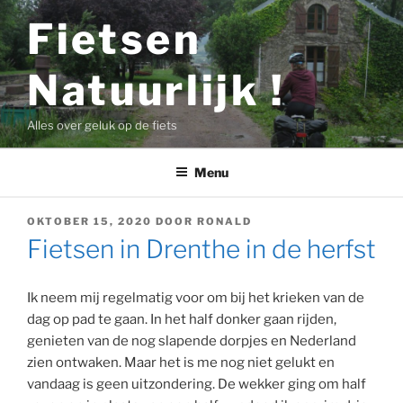
Ga
Fietsen
naar
de
Natuurlijk !
inhoud
Alles over geluk op de fiets
Menu
GEPLAATST
OKTOBER 15, 2020
DOOR
RONALD
OP
Fietsen in Drenthe in de herfst
Ik neem mij regelmatig voor om bij het krieken van de
dag op pad te gaan. In het half donker gaan rijden,
genieten van de nog slapende dorpjes en Nederland
zien ontwaken. Maar het is me nog niet gelukt en
vandaag is geen uitzondering. De wekker ging om half