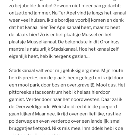
zo bejubelde Jumbo! Gewoon niet meer aan gedacht;
ontzettend jammer. Na Ter Apel vind je langs het kanaal
weer veel huizen. Ik zie bordjes voorbij komen en denk
dat het kanaal hier Ter Apelkanaal heet, maar zo heet
de plaats hier! Zo is er het plaatsje Mussel en het
plaatsje Musselkanaal. De bekendste in dit Gronings
mantra is natuurlijk Stadskanaal. Hoe het kanaal zelf
eigenlijk heet, heb ik nergens gezien…
Stadskanaal valt voor mij gelukkig erg mee. Mijn route
heb ik precies om de plaats heen gelegd en ik rijd door
een mooi park, door bos en over gravel(!). Mooi dus. Het
pittoreske stadscentrum heb ik helaas hierdoor
gemist. Verder door naar het noordwesten. Daar zal ik
de Overweldigende Weidsheid recht in de poeperd
gaan kijken! Maar nee, ik rijd over een lieflijke, rustige
polderweg en even verderop over een landelijk, smal
bruggetjesfietspad. Niks mis mee. Inmiddels heb ik de