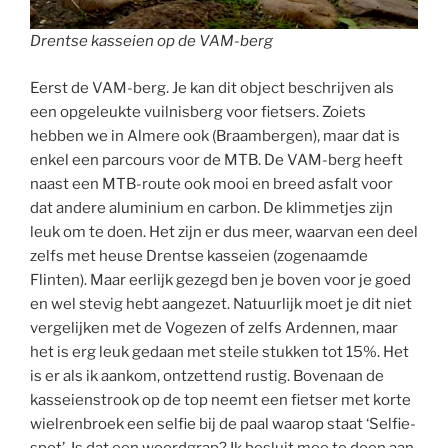
Drentse kasseien op de VAM-berg
Eerst de VAM-berg. Je kan dit object beschrijven als
een opgeleukte vuilnisberg voor fietsers. Zoiets
hebben we in Almere ook (Braambergen), maar dat is
enkel een parcours voor de MTB. De VAM-berg heeft
naast een MTB-route ook mooi en breed asfalt voor
dat andere aluminium en carbon. De klimmetjes zijn
leuk om te doen. Het zijn er dus meer, waarvan een deel
zelfs met heuse Drentse kasseien (zogenaamde
Flinten). Maar eerlijk gezegd ben je boven voor je goed
en wel stevig hebt aangezet. Natuurlijk moet je dit niet
vergelijken met de Vogezen of zelfs Ardennen, maar
het is erg leuk gedaan met steile stukken tot 15%. Het
is er als ik aankom, ontzettend rustig. Bovenaan de
kasseienstrook op de top neemt een fietser met korte
wielrenbroek een selfie bij de paal waarop staat ‘Selfie-
spot’. Is dat een woordgrap? Ik besluit mee te doen aan