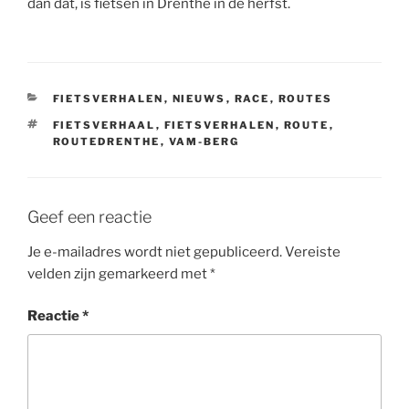
dan dat, is fietsen in Drenthe in de herfst.
CATEGORIEËN
FIETSVERHALEN
,
NIEUWS
,
RACE
,
ROUTES
TAGS
FIETSVERHAAL
,
FIETSVERHALEN
,
ROUTE
,
ROUTEDRENTHE
,
VAM-BERG
Geef een reactie
Je e-mailadres wordt niet gepubliceerd.
Vereiste
velden zijn gemarkeerd met
*
Reactie
*