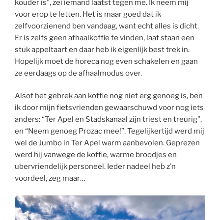
kouder is”, zei iemand laatst tegen me. Ik neem mij
voor erop te letten. Het is maar goed dat ik
zelfvoorzienend ben vandaag, want echt alles is dicht.
Er is zelfs geen afhaalkoffie te vinden, laat staan een
stuk appeltaart en daar heb ik eigenlijk best trek in.
Hopelijk moet de horeca nog even schakelen en gaan
ze eerdaags op de afhaalmodus over.
Alsof het gebrek aan koffie nog niet erg genoeg is, ben
ik door mijn fietsvrienden gewaarschuwd voor nog iets
anders: “Ter Apel en Stadskanaal zijn triest en treurig”,
en “Neem genoeg Prozac mee!”. Tegelijkertijd werd mij
wel de Jumbo in Ter Apel warm aanbevolen. Geprezen
werd hij vanwege de koffie, warme broodjes en
ubervriendelijk personeel. Ieder nadeel heb z’n
voordeel, zeg maar…