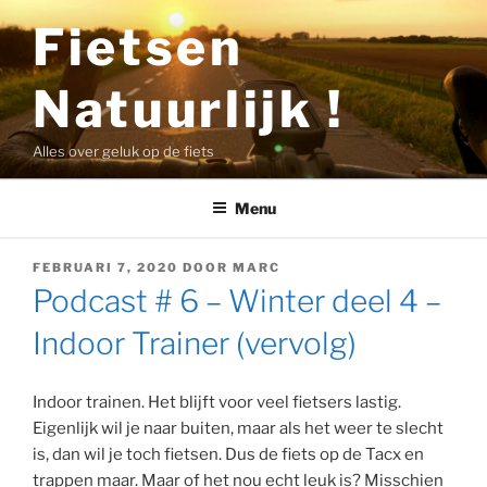
Ga
Fietsen
naar
de
Natuurlijk !
inhoud
Alles over geluk op de fiets
Menu
GEPLAATST
FEBRUARI 7, 2020
DOOR
MARC
OP
Podcast # 6 – Winter deel 4 –
Indoor Trainer (vervolg)
Indoor trainen. Het blijft voor veel fietsers lastig.
Eigenlijk wil je naar buiten, maar als het weer te slecht
is, dan wil je toch fietsen. Dus de fiets op de Tacx en
trappen maar. Maar of het nou echt leuk is? Misschien