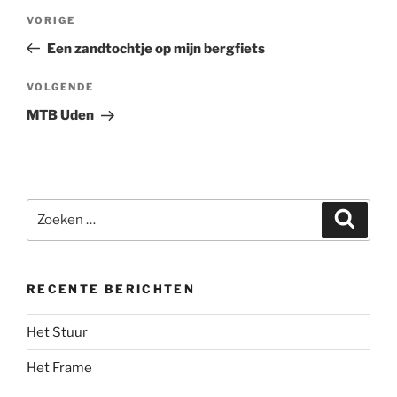
Bericht
Vorig
VORIGE
navigatie
bericht
Een zandtochtje op mijn bergfiets
Volgend
VOLGENDE
bericht
MTB Uden
Zoeken
Zoeke
naar:
RECENTE BERICHTEN
Het Stuur
Het Frame