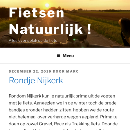
Ga
Fietsen
naar
de
Natuurlijk !
inhoud
Alles over geluk op de fiets
Menu
GEPLAATST
DECEMBER 22, 2019
DOOR
MARC
OP
Rondje Nijkerk
Rondom Nijkerk kun je natuurlijk prima uit de voeten
met je fiets. Aangezien we in de winter toch de brede
bandjes eronder hadden zitten, hebben we de route
niet helemaal over verharde wegen gepland. Prima te
doen op zowel Gravel, Race als Trekking fiets. Door de