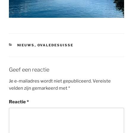
CATEGORIEËN
NIEUWS
,
OVALEDESUISSE
Geef een reactie
Je e-mailadres wordt niet gepubliceerd.
Vereiste
velden zijn gemarkeerd met
*
Reactie
*