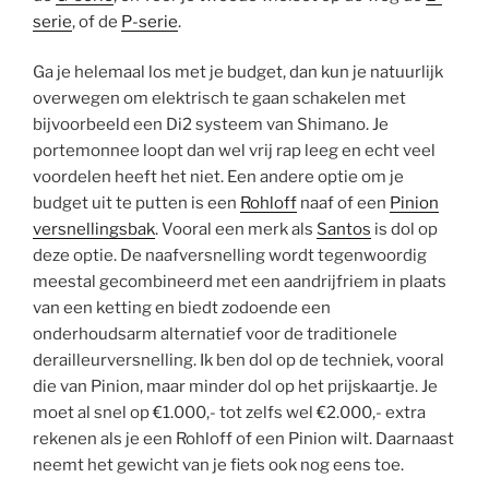
serie
, of de
P-serie
.
Ga je helemaal los met je budget, dan kun je natuurlijk
overwegen om elektrisch te gaan schakelen met
bijvoorbeeld een Di2 systeem van Shimano. Je
portemonnee loopt dan wel vrij rap leeg en echt veel
voordelen heeft het niet. Een andere optie om je
budget uit te putten is een
Rohloff
naaf of een
Pinion
versnellingsbak
. Vooral een merk als
Santos
is dol op
deze optie. De naafversnelling wordt tegenwoordig
meestal gecombineerd met een aandrijfriem in plaats
van een ketting en biedt zodoende een
onderhoudsarm alternatief voor de traditionele
derailleurversnelling. Ik ben dol op de techniek, vooral
die van Pinion, maar minder dol op het prijskaartje. Je
moet al snel op €1.000,- tot zelfs wel €2.000,- extra
rekenen als je een Rohloff of een Pinion wilt. Daarnaast
neemt het gewicht van je fiets ook nog eens toe.