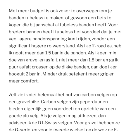
Met meer budget is ook zeker te overwegen om je
banden tubeless te maken, of gewoon een fiets te
kopen die bij aanschaf al tubeless banden heeft. Voor
bredere banden heeft tubeless het voordeel dat je met
veel lagere bandenspanning kunt rijden, zonder een
significant hogere rolweerstand. Als ik off-road ga, heb
ik nooit meer dan 1,5 bar in de banden. Als ik een mix
doe van gravel en asfalt, niet meer dan 1,8 bar en ga ik
puur asfalt crossen op de dikke banden, dan doe ik er
hooguit 2 bar in. Minder druk betekent meer grip en
meer comfort.
Zelf zie ik niet helemaal het nut van carbon velgen op
een gravelbike. Carbon velgen zijn peperduur en
bieden eigenlijk geen voordeel ten opzichte van een
goede alu velg. Als je velgen mag uitkiezen, dan
adviseer ik de DT-Swiss velgen. Voor gravel hebben ze
de
G-serie
, en voor je tweede wielset op de weg de
E-