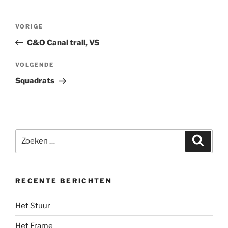
Bericht
Vorig
VORIGE
navigatie
bericht
C&O Canal trail, VS
Volgend
VOLGENDE
bericht
Squadrats
Zoeken
Zoeke
naar:
RECENTE BERICHTEN
Het Stuur
Het Frame