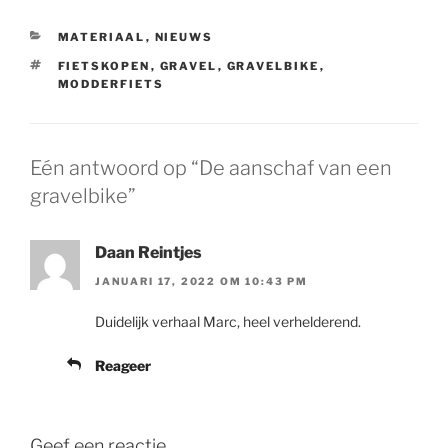
CATEGORIEËN
MATERIAAL
,
NIEUWS
TAGS
FIETSKOPEN
,
GRAVEL
,
GRAVELBIKE
,
MODDERFIETS
Eén antwoord op “De aanschaf van een
gravelbike”
Daan Reintjes
JANUARI 17, 2022 OM 10:43 PM
Duidelijk verhaal Marc, heel verhelderend.
Reageer
Geef een reactie