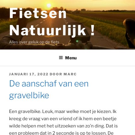
Ga
Fietsen
naar
de
Natuurlijk !
inhoud
Alles over geluk op de fiets
Menu
GEPLAATST
JANUARI 17, 2022
DOOR
MARC
OP
De aanschaf van een
gravelbike
Een gravelbike. Leuk, maar welke moet je kiezen. Ik
kreeg de vraag van een vriend of ik hem een beetje
wilde helpen met het uitzoeken van zo’n ding. Dat is
een probleem dat in 2 seconde is op te lossen. De