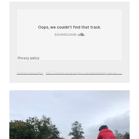
Fietsen Natuurlijk !
·
#24 - Fietsen in de regen, om neerslachtig van te worden