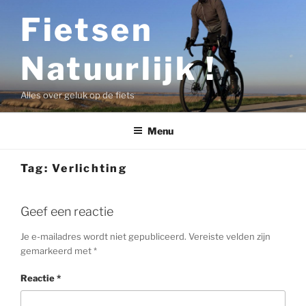
Ga
Fietsen
naar
de
Natuurlijk !
inhoud
Alles over geluk op de fiets
Menu
Tag:
Verlichting
Geef een reactie
Je e-mailadres wordt niet gepubliceerd.
Vereiste velden zijn
gemarkeerd met
*
Reactie
*