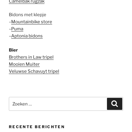
Camelbak rugzak
Bidons met klepje
–
Mountainbike store
–
Puma
–
Aptonia bidons
Bier
Brothers in Law tripel
Mooien Muiter
Veluwse Schavuyt tripel
Zoeken
Zoeke
naar:
RECENTE BERICHTEN