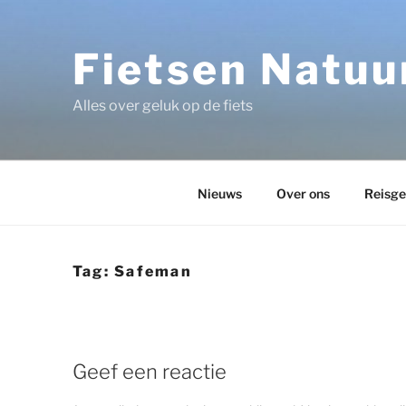
Ga
naar
de
Fietsen Natuur
inhoud
Alles over geluk op de fiets
Nieuws
Over ons
Reisge
Tag:
Safeman
Geef een reactie