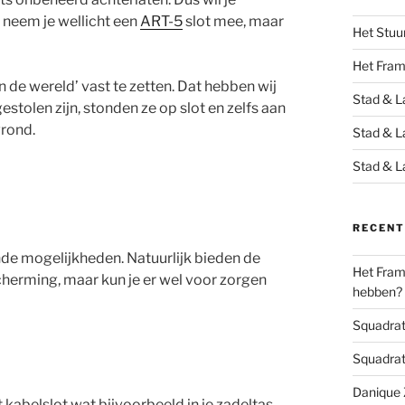
e neem je wellicht een
ART-5
slot mee, maar
Het Stuu
Het Fra
n de wereld’ vast te zetten. Dat hebben wij
Stad & L
estolen zijn, stonden ze op slot en zelfs aan
grond.
Stad & L
Stad & L
RECENT
ende mogelijkheden. Natuurlijk bieden de
Het Frame
herming, maar kun je er wel voor zorgen
hebben?
Squadrats
Squadrats
Danique Z
ht kabelslot wat bijvoorbeeld in je zadeltas,