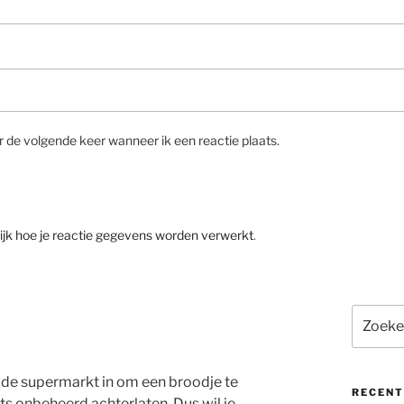
r de volgende keer wanneer ik een reactie plaats.
ijk hoe je reactie gegevens worden verwerkt
.
Zoeken
naar:
f de supermarkt in om een broodje te
RECENT
ets onbeheerd achterlaten. Dus wil je