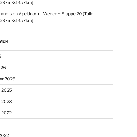
[39km/Σ1457km]
mmers
op
Apeldoorn – Wenen ~ Etappe 20 (Tulln –
[39km/Σ1457km]
VEN
6
026
er 2025
s 2025
s 2023
s 2022
 2022