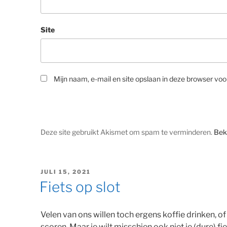
Site
Mijn naam, e-mail en site opslaan in deze browser voo
Deze site gebruikt Akismet om spam te verminderen.
Bek
GEPLAATST
JULI 15, 2021
OP
Fiets op slot
Velen van ons willen toch ergens koffie drinken, o
scoren. Maar je wilt misschien ook niet je (dure) fi