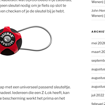
Wenen) 
 geen sleutel nodig om je fiets op slot te
John He
even checken of je de sleutel bij je hebt.
Wenen) 
ARCHIE
mei 202
maart 2
septemb
augustu
augustu
augustu
rap met een universeel passend sleuteltje.
 nadeel. Iedereen die een Z-Lok heeft, kan
juli 2022
ste bescherming werkt het prima en het
februari