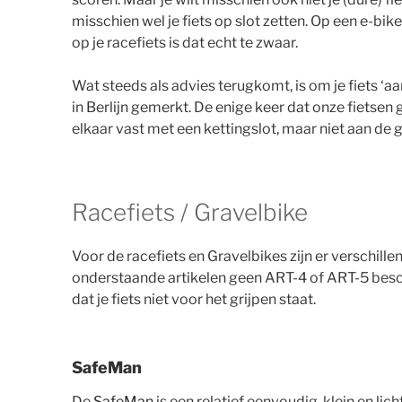
misschien wel je fiets op slot zetten. Op een e-bik
op je racefiets is dat echt te zwaar.
Wat steeds als advies terugkomt, is om je fiets ‘aa
in Berlijn gemerkt. De enige keer dat onze fietsen g
elkaar vast met een kettingslot, maar niet aan de 
Racefiets / Gravelbike
Voor de racefiets en Gravelbikes zijn er verschill
onderstaande artikelen geen ART-4 of ART-5 besc
dat je fiets niet voor het grijpen staat.
SafeMan
De
SafeMan
is een relatief eenvoudig, klein en lic