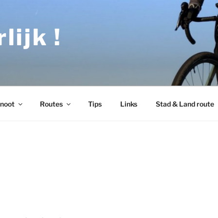
lijk !
noot
Routes
Tips
Links
Stad & Land route