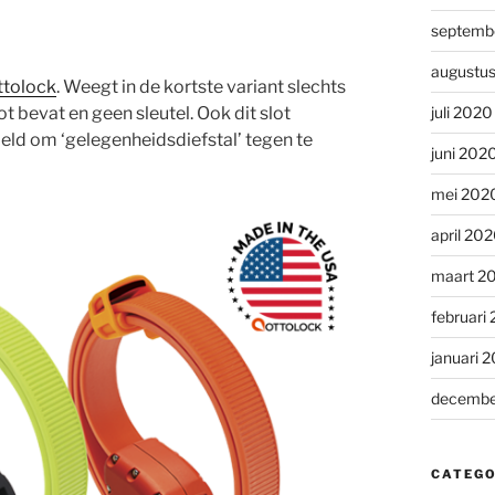
septemb
augustu
ttolock
. Weegt in de kortste variant slechts
ot bevat en geen sleutel. Ook dit slot
juli 2020
doeld om ‘gelegenheidsdiefstal’ tegen te
juni 202
mei 202
april 20
maart 2
februari
januari 
decembe
CATEGO