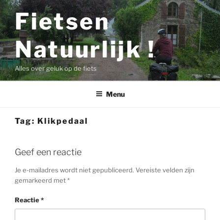
Ga
Fietsen
naar
de
Natuurlijk !
inhoud
Alles over geluk op de fiets
Menu
Tag:
Klikpedaal
Geef een reactie
Je e-mailadres wordt niet gepubliceerd.
Vereiste velden zijn
gemarkeerd met
*
Reactie
*