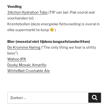
Voeding
3Action Hydration Tabs
(TIP van Jair: Pak vooral wat
voorhanden is!)
Krentebollen (deze energieke fietsvoeding is overal in
elke supermarkt te koop
)
Bier (meestal niet tijdens langeafstandsritten)
De Kromme Haring
(“The only thing we fear is shitty
beer”)
Wahoo IPA
Dusky Mosaic Amarillo
WhiteBait Crushable Ale
Zoeken
Zoeke
naar: