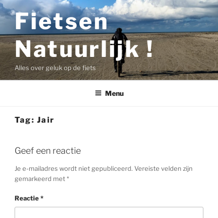
Ga
Fietsen
naar
de
Natuurlijk !
inhoud
Alles over geluk op de fiets
Menu
Tag:
Jair
Geef een reactie
Je e-mailadres wordt niet gepubliceerd.
Vereiste velden zijn
gemarkeerd met
*
Reactie
*