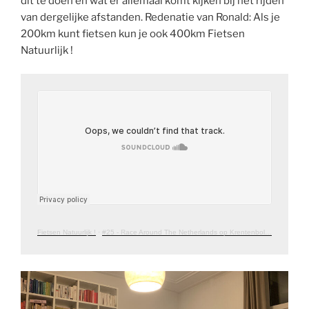
dit te doen en wat er allemaal komt kijken bij het rijden
van dergelijke afstanden. Redenatie van Ronald: Als je
200km kunt fietsen kun je ook 400km Fietsen
Natuurlijk !
Fietsen Natuurlijk !
·
#25 - Race Around The Netherlands op Krentenbollen en Karakter - Met Jair Hoogland