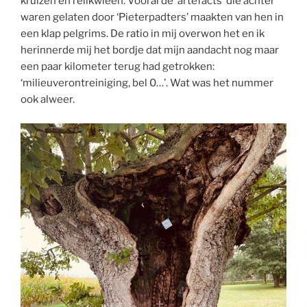
kruizen en relikwieën. Vooral de ‘artefacts’ die achter
waren gelaten door ‘Pieterpadters’ maakten van hen in
een klap pelgrims. De ratio in mij overwon het en ik
herinnerde mij het bordje dat mijn aandacht nog maar
een paar kilometer terug had getrokken:
‘milieuverontreiniging, bel 0…’. Wat was het nummer
ook alweer.