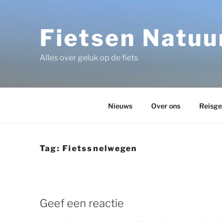
Ga
naar
de
Fietsen Natuur
inhoud
Alles over geluk op de fiets
Nieuws
Over ons
Reisge
Tag:
Fietssnelwegen
Geef een reactie