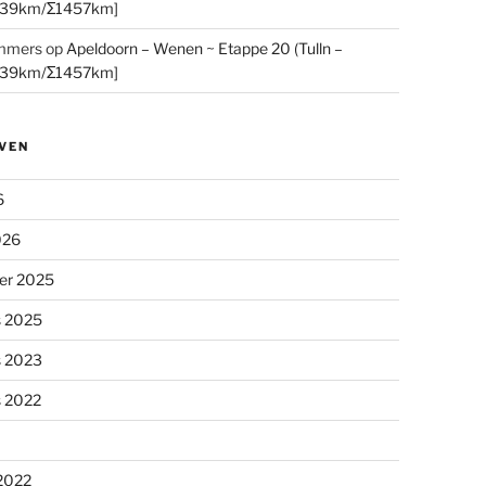
[39km/Σ1457km]
mmers
op
Apeldoorn – Wenen ~ Etappe 20 (Tulln –
[39km/Σ1457km]
VEN
6
026
er 2025
s 2025
s 2023
s 2022
 2022