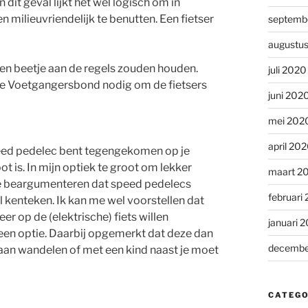
 dit geval lijkt het wel logisch om in
n milieuvriendelijk te benutten. Een fietser
septemb
augustu
k een beetje aan de regels zouden houden.
juli 2020
de Voetgangersbond nodig om de fietsers
juni 202
mei 202
april 20
speed pedelec bent tegengekomen op je
ot is. In mijn optiek te groot om lekker
maart 2
 te beargumenteren dat speed pedelecs
februari
 kenteken. Ik kan me wel voorstellen dat
r op de (elektrische) fiets willen
januari 
r een optie. Daarbij opgemerkt dat deze dan
decembe
t gaan wandelen of met een kind naast je moet
CATEGO