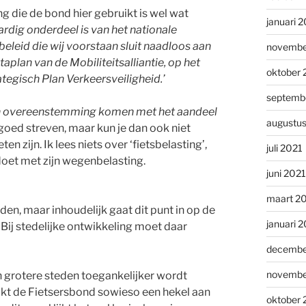
g die de bond hier gebruikt is wel wat
januari 
ardig onderdeel is van het nationale
beleid die wij voorstaan sluit naadloos aan
novembe
aplan van de Mobiliteitsalliantie, op het
oktober 
tegisch Plan Verkeersveiligheid.’
septemb
n overeenstemming komen met het aandeel
augustu
n goed streven, maar kun je dan ook niet
zijn. Ik lees niets over ‘fietsbelasting’,
juli 2021
e doet met zijn wegenbelasting.
juni 2021
maart 2
en, maar inhoudelijk gaat dit punt in op de
januari 
. Bij stedelijke ontwikkeling moet daar
decembe
novembe
in grotere steden toegankelijker wordt
ijkt de Fietsersbond sowieso een hekel aan
oktober