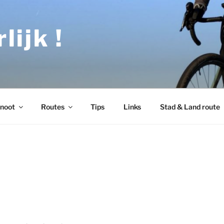
lijk !
noot
Routes
Tips
Links
Stad & Land route