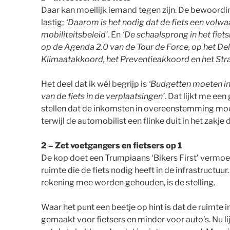
Daar kan moeilijk iemand tegen zijn. De bewoordin
lastig;
‘Daarom is het nodig dat de fiets een volwa
mobiliteitsbeleid’
. En
‘De schaalsprong in het fiets
op de Agenda 2.0 van de Tour de Force, op het Delt
Klimaatakkoord, het Preventieakkoord en het Stra
Het deel dat ik wél begrijp is
‘Budgetten moeten i
van de fiets in de verplaatsingen’
. Dat lijkt me ee
stellen dat de inkomsten in overeenstemming moeten 
terwijl de automobilist een flinke duit in het zakj
2 – Zet voetgangers en fietsers op 1
De kop doet een Trumpiaans ‘Bikers First’ vermoed
ruimte die de fiets nodig heeft in de infrastructuur
rekening mee worden gehouden, is de stelling.
Waar het punt een beetje op hint is dat de ruimte 
gemaakt voor fietsers en minder voor auto’s. Nu l