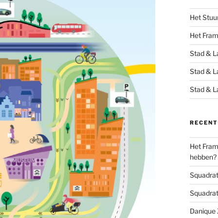
Het Stuu
Het Fra
Stad & L
Stad & L
Stad & L
RECENT
Het Frame
hebben?
Squadrats
Squadrats
Danique Z