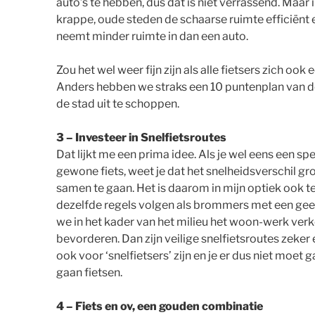
auto’s te hebben, dus dat is niet verrassend. Maar in
krappe, oude steden de schaarse ruimte efficiënt e
neemt minder ruimte in dan een auto.
Zou het wel weer fijn zijn als alle fietsers zich oo
Anders hebben we straks een 10 puntenplan van 
de stad uit te schoppen.
3 – Investeer in Snelfietsroutes
Dat lijkt me een prima idee. Als je wel eens een 
gewone fiets, weet je dat het snelheidsverschil gro
samen te gaan. Het is daarom in mijn optiek ook
dezelfde regels volgen als brommers met een geel
we in het kader van het milieu het woon-werk verkee
bevorderen. Dan zijn veilige snelfietsroutes zeke
ook voor ‘snelfietsers’ zijn en je er dus niet moe
gaan fietsen.
4 – Fiets en ov, een gouden combinatie