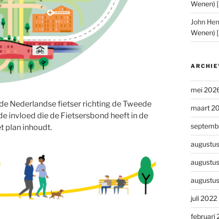
Wenen) 
John He
Wenen) 
ARCHIE
mei 202
de Nederlandse fietser richting de Tweede
maart 2
 invloed die de Fietsersbond heeft in de
septemb
et plan inhoudt.
augustu
augustu
augustu
juli 2022
februari