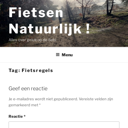
Ga
Fietsen
naar
de
Natuurlijk !
inhoud
Alles over geluk op de fiets
Menu
Tag:
Fietsregels
Geef een reactie
Je e-mailadres wordt niet gepubliceerd.
Vereiste velden zijn
gemarkeerd met
*
Reactie
*