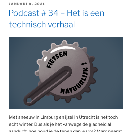
GEPLAATST
JANUARI 9, 2021
OP
Podcast # 34 – Het is een
technisch verhaal
Met sneeuw in Limburg en ijzel in Utrecht is het toch
echt winter. Dus als je het vanwege de gladheid al
aandurft, hoe houd je de tenen dan warm? Marc neemt