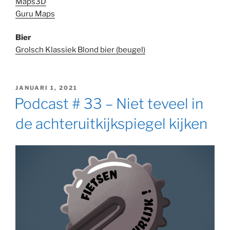
Maps3D
Guru Maps
Bier
Grolsch Klassiek Blond bier (beugel)
GEPLAATST
JANUARI 1, 2021
OP
Podcast # 33 – Niet teveel in
de achteruitkijkspiegel kijken