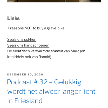
Links
7 reasons NOT to buy a gravelbike
Sealskinz sokken
Sealskinz handschoenen
De
elektrisch verwarmde sokken
van Marc (en
inmiddels ook van Ronald)
GEPLAATST
DECEMBER 30, 2020
OP
Podcast # 32 – Gelukkig
wordt het alweer langer licht
in Friesland