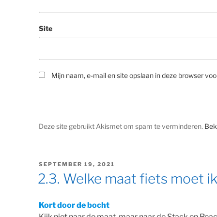
Site
Mijn naam, e-mail en site opslaan in deze browser voo
Deze site gebruikt Akismet om spam te verminderen.
Bek
GEPLAATST
SEPTEMBER 19, 2021
OP
2.3. Welke maat fiets moet 
Kort door de bocht
Kijk niet naar de maat, maar naar de Stack en Reac