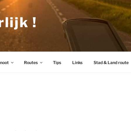
lijk !
noot
Routes
Tips
Links
Stad & Land route