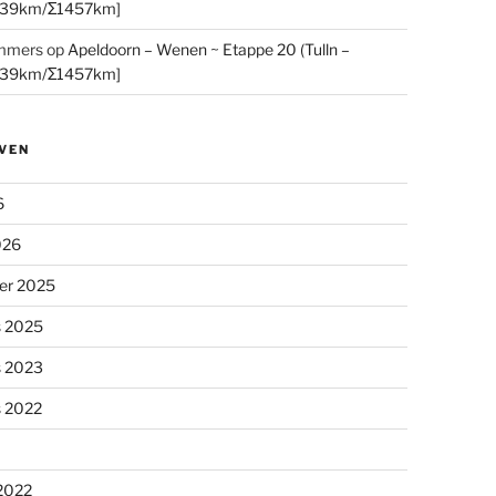
[39km/Σ1457km]
mmers
op
Apeldoorn – Wenen ~ Etappe 20 (Tulln –
[39km/Σ1457km]
VEN
6
026
er 2025
s 2025
s 2023
s 2022
 2022