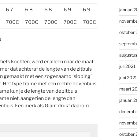
6.7
6.8
6.8
6.9
6.9
januari 
novembe
700C
700C
700C
700C
700C
oktober 
0
septemb
augustu
fiets kochten, werd er alleen naar de maat
juli 2021
r dat achteraf de lengte van de zitbuis
etsen gemaakt met een zogenaamd ‘sloping’
juni 2021
. Het type frame met een rechte bovenbuis,
maart 2
me kun je de lengte van de zitbuis
frame niet, aangezien de lengte dan
januari 
enbuis. Een merk als Giant drukt daarom
decembe
novembe
oktober