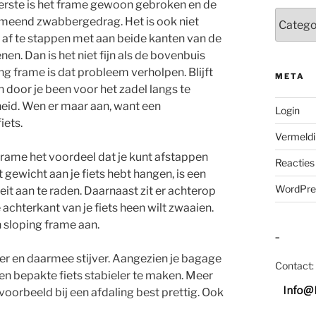
erste is het frame gewoon gebroken en de
Categor
rmeend zwabbergedrag. Het is ook niet
af te stappen met aan beide kanten van de
en. Dan is het niet fijn als de bovenbuis
ng frame is dat probleem verholpen. Blijft
META
 door je been voor het zadel langs te
eid. Wen er maar aan, want een
Login
iets.
Vermeldi
frame het voordeel dat je kunt afstappen
Reacties
 gewicht aan je fiets hebt hangen, is een
WordPre
eit aan te raden. Daarnaast zit er achterop
achterkant van je fiets heen wilt zwaaien.
 sloping frame aan.
–
r en daarmee stijver. Aangezien je bagage
Contact:
een bepakte fiets stabieler te maken. Meer
jvoorbeeld bij een afdaling best prettig. Ook