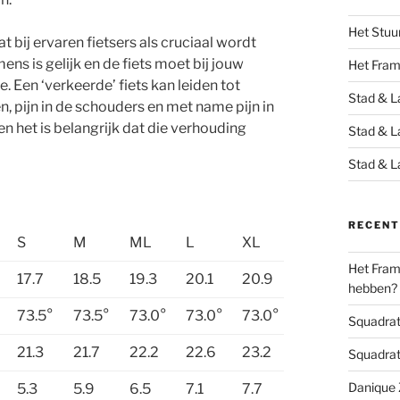
Het Stuu
 bij ervaren fietsers als cruciaal wordt
ns is gelijk en de fiets moet bij jouw
Het Fra
e. Een ‘verkeerde’ fiets kan leiden tot
Stad & L
n, pijn in de schouders en met name pijn in
n het is belangrijk dat die verhouding
Stad & L
Stad & L
RECENT
S
M
ML
L
XL
Het Frame
17.7
18.5
19.3
20.1
20.9
hebben?
73.5°
73.5°
73.0°
73.0°
73.0°
Squadrats
21.3
21.7
22.2
22.6
23.2
Squadrats
Danique Z
5.3
5.9
6.5
7.1
7.7