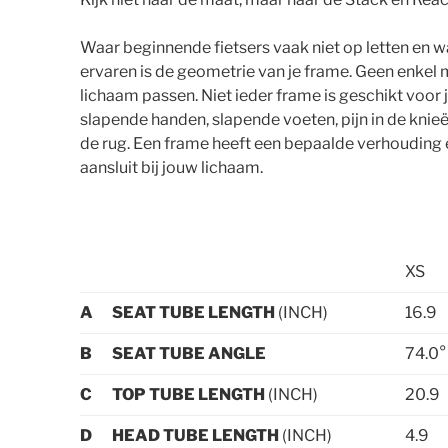
Waar beginnende fietsers vaak niet op letten en wat
ervaren is de geometrie van je frame. Geen enkel me
lichaam passen. Niet ieder frame is geschikt voor j
slapende handen, slapende voeten, pijn in de knieë
de rug. Een frame heeft een bepaalde verhouding e
aansluit bij jouw lichaam.
XS
A
SEAT TUBE LENGTH
(INCH)
16.9
B
SEAT TUBE ANGLE
74.0°
C
TOP TUBE LENGTH
(INCH)
20.9
D
HEAD TUBE LENGTH
(INCH)
4.9