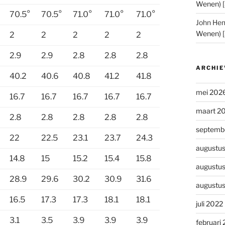
Wenen) 
70.5°
70.5°
71.0°
71.0°
71.0°
John He
Wenen) 
2
2
2
2
2
2.9
2.9
2.8
2.8
2.8
ARCHIE
40.2
40.6
40.8
41.2
41.8
mei 202
16.7
16.7
16.7
16.7
16.7
maart 2
2.8
2.8
2.8
2.8
2.8
septemb
22
22.5
23.1
23.7
24.3
augustu
14.8
15
15.2
15.4
15.8
augustu
28.9
29.6
30.2
30.9
31.6
augustu
16.5
17.3
17.3
18.1
18.1
juli 2022
3.1
3.5
3.9
3.9
3.9
februari