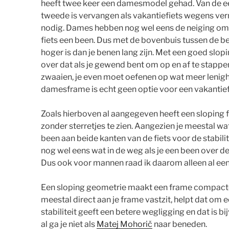
heeft twee keer een damesmodel gehad. Van de e
tweede is vervangen als vakantiefiets wegens ve
nodig. Dames hebben nog wel eens de neiging om 
fiets een been. Dus met de bovenbuis tussen de ben
hoger is dan je benen lang zijn. Met een goed slopi
over dat als je gewend bent om op en af te stappen
zwaaien, je even moet oefenen op wat meer lenigh
damesframe is echt geen optie voor een vakantief
Zoals hierboven al aangegeven heeft een sloping 
zonder sterretjes te zien. Aangezien je meestal wat
been aan beide kanten van de fiets voor de stabilit
nog wel eens wat in de weg als je een been over de 
Dus ook voor mannen raad ik daarom alleen al een
Een sloping geometrie maakt een frame compacte
meestal direct aan je frame vastzit, helpt dat om 
stabiliteit geeft een betere wegligging en dat is bi
al ga je niet als
Matej Mohorič
naar beneden.