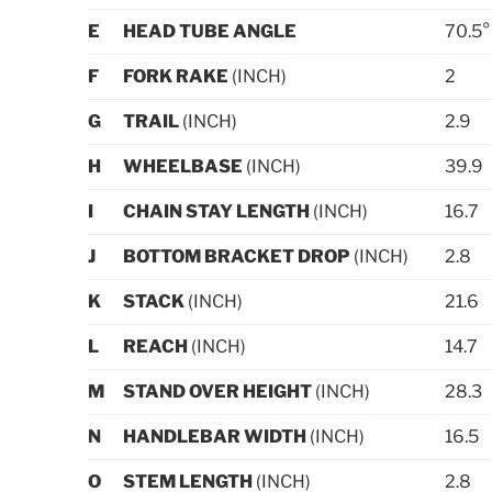
E
HEAD TUBE ANGLE
70.5°
F
FORK RAKE
(INCH)
2
G
TRAIL
(INCH)
2.9
H
WHEELBASE
(INCH)
39.9
I
CHAIN STAY LENGTH
(INCH)
16.7
J
BOTTOM BRACKET DROP
(INCH)
2.8
K
STACK
(INCH)
21.6
L
REACH
(INCH)
14.7
M
STAND OVER HEIGHT
(INCH)
28.3
N
HANDLEBAR WIDTH
(INCH)
16.5
O
STEM LENGTH
(INCH)
2.8