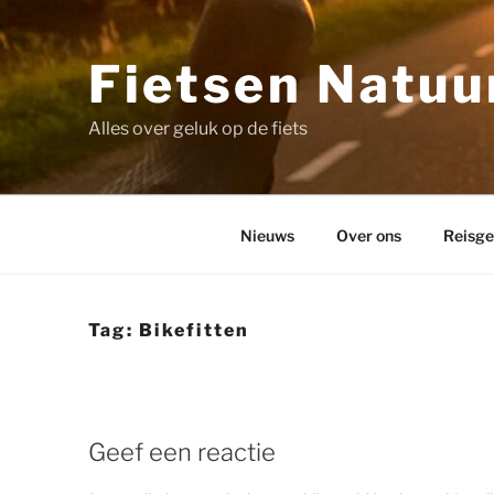
Ga
naar
de
Fietsen Natuur
inhoud
Alles over geluk op de fiets
Nieuws
Over ons
Reisge
Tag:
Bikefitten
Geef een reactie