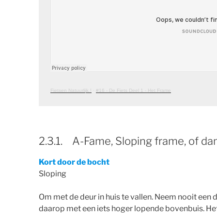
Fietsen Natuurlijk !
·
#16 - De Fiets Deel 1 - Het Frame
2.3.1. A-Fame, Sloping frame, of 
Kort door de bocht
Sloping
Om met de deur in huis te vallen. Neem nooit een 
daarop met een iets hoger lopende bovenbuis. Het