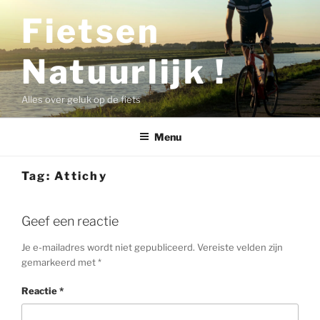
Ga
Fietsen
naar
de
Natuurlijk !
inhoud
Alles over geluk op de fiets
Menu
Tag:
Attichy
Geef een reactie
Je e-mailadres wordt niet gepubliceerd.
Vereiste velden zijn
gemarkeerd met
*
Reactie
*