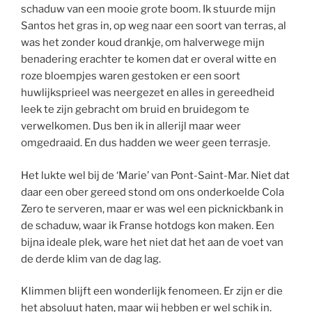
schaduw van een mooie grote boom. Ik stuurde mijn
Santos het gras in, op weg naar een soort van terras, al
was het zonder koud drankje, om halverwege mijn
benadering erachter te komen dat er overal witte en
roze bloempjes waren gestoken er een soort
huwlijksprieel was neergezet en alles in gereedheid
leek te zijn gebracht om bruid en bruidegom te
verwelkomen. Dus ben ik in allerijl maar weer
omgedraaid. En dus hadden we weer geen terrasje.
Het lukte wel bij de ‘Marie’ van Pont-Saint-Mar. Niet dat
daar een ober gereed stond om ons onderkoelde Cola
Zero te serveren, maar er was wel een picknickbank in
de schaduw, waar ik Franse hotdogs kon maken. Een
bijna ideale plek, ware het niet dat het aan de voet van
de derde klim van de dag lag.
Klimmen blijft een wonderlijk fenomeen. Er zijn er die
het absoluut haten, maar wij hebben er wel schik in.