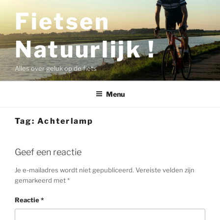
Ga
Fietsen
naar
de
Natuurlijk !
inhoud
Alles over geluk op de fiets
Menu
Tag:
Achterlamp
Geef een reactie
Je e-mailadres wordt niet gepubliceerd.
Vereiste velden zijn
gemarkeerd met
*
Reactie
*