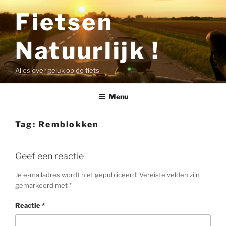
Ga
Fietsen
naar
de
Natuurlijk !
inhoud
Alles over geluk op de fiets
Menu
Tag:
Remblokken
Geef een reactie
Je e-mailadres wordt niet gepubliceerd.
Vereiste velden zijn
gemarkeerd met
*
Reactie
*