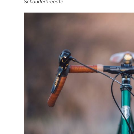
Schouderbreedte
.