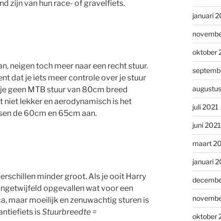
d zijn van hun race- of gravelfiets.
januari 
novembe
oktober 
an, neigen toch meer naar een recht stuur.
septemb
ent dat je iets meer controle over je stuur
augustu
at je geen MTB stuur van 80cm breed
ht niet lekker en aerodynamisch is het
juli 2021
ussen de 60cm en 65cm aan.
juni 2021
maart 2
januari 
 verschillen minder groot. Als je ooit Harry
decembe
 ongetwijfeld opgevallen wat voor een
novembe
ca, maar moeilijk en zenuwachtig sturen is
antiefiets is
Stuurbreedte =
oktober