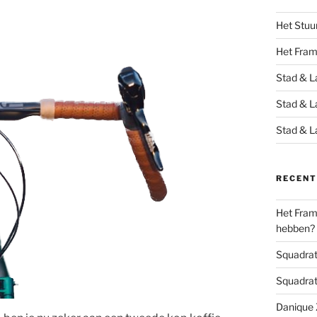
Het Stuu
Het Fra
Stad & L
Stad & L
Stad & L
RECENT
Het Frame
hebben?
Squadrats
Squadrats
Danique Z