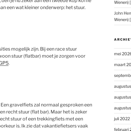
 ben je nu zeker aan een tweede kop koffie
Wenen) 
n een wat kleiner onderwerp: het stuur.
John He
Wenen) 
ARCHIE
ies mogelijk zijn. Bij een race stuur
mei 202
ewoon stuur (flatbar) moet je zorgen voor
 GP5
.
maart 2
septemb
augustu
augustu
r. Een gravelfiets zal normaal gesproken een
augustu
n recht stuur (flat bar). Maar het is zeker
recht stuur of een trekkingfiets met een
juli 2022
oorkeur is. Ik zie dat vakantiefietsers vaak
februari