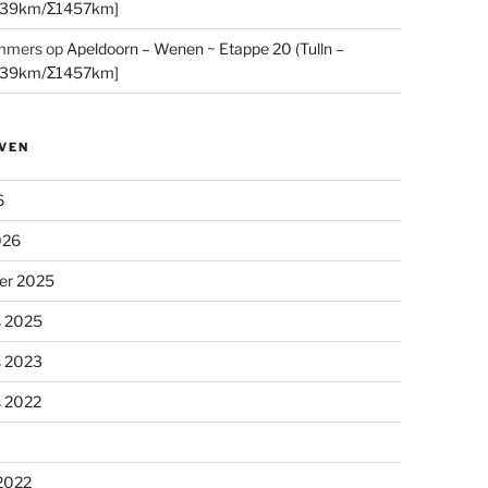
[39km/Σ1457km]
mmers
op
Apeldoorn – Wenen ~ Etappe 20 (Tulln –
[39km/Σ1457km]
VEN
6
026
er 2025
s 2025
s 2023
s 2022
 2022