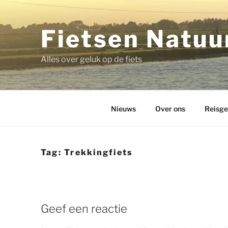
Ga
naar
de
Fietsen Natuur
inhoud
Alles over geluk op de fiets
Nieuws
Over ons
Reisge
Tag:
Trekkingfiets
Geef een reactie