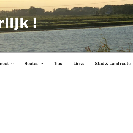
lijk !
noot
Routes
Tips
Links
Stad & Land route