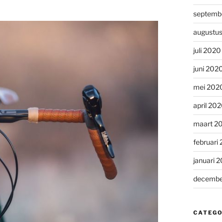
septemb
augustu
juli 2020
juni 202
mei 202
april 20
maart 2
februari
januari 
decembe
CATEGO