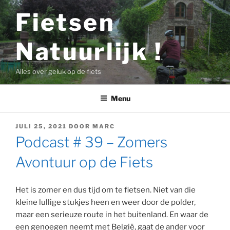
Ga
Fietsen
naar
de
Natuurlijk !
inhoud
Alles over geluk op de fiets
Menu
GEPLAATST
JULI 25, 2021
DOOR
MARC
OP
Podcast # 39 – Zomers
Avontuur op de Fiets
Het is zomer en dus tijd om te fietsen. Niet van die
kleine lullige stukjes heen en weer door de polder,
maar een serieuze route in het buitenland. En waar de
een genoegen neemt met België, gaat de ander voor