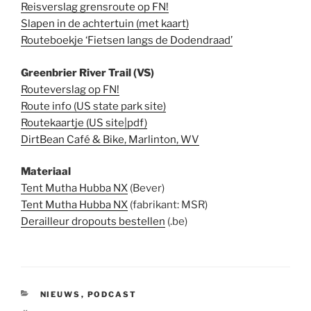
Reisverslag grensroute op FN!
Slapen in de achtertuin (met kaart)
Routeboekje ‘Fietsen langs de Dodendraad’
Greenbrier River Trail (VS)
Routeverslag op FN!
Route info (US state park site)
Routekaartje (US site|pdf)
DirtBean Café & Bike, Marlinton, WV
Materiaal
Tent Mutha Hubba NX
(Bever)
Tent Mutha Hubba NX
(fabrikant: MSR)
Derailleur dropouts bestellen
(.be)
CATEGORIEËN
NIEUWS
,
PODCAST