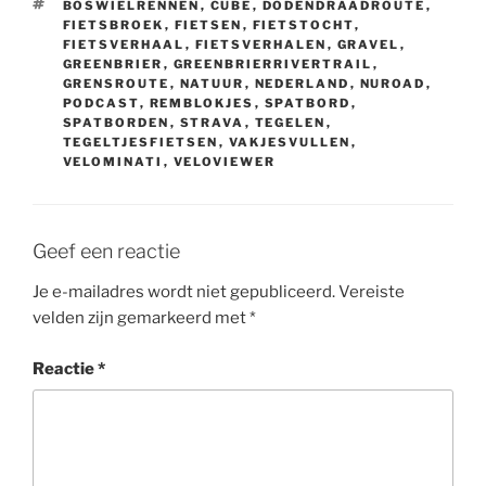
TAGS
BOSWIELRENNEN
,
CUBE
,
DODENDRAADROUTE
,
FIETSBROEK
,
FIETSEN
,
FIETSTOCHT
,
FIETSVERHAAL
,
FIETSVERHALEN
,
GRAVEL
,
GREENBRIER
,
GREENBRIERRIVERTRAIL
,
GRENSROUTE
,
NATUUR
,
NEDERLAND
,
NUROAD
,
PODCAST
,
REMBLOKJES
,
SPATBORD
,
SPATBORDEN
,
STRAVA
,
TEGELEN
,
TEGELTJESFIETSEN
,
VAKJESVULLEN
,
VELOMINATI
,
VELOVIEWER
Geef een reactie
Je e-mailadres wordt niet gepubliceerd.
Vereiste
velden zijn gemarkeerd met
*
Reactie
*